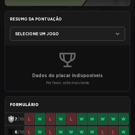
RESUMO DA PONTUAÇÃO
SELECIONE UM JOGO
Dados do placar indisponíveis
Por favor, volte mais tarde
FORMULÁRIO
7
/10
L
W
L
W
L
W
W
W
W
W
6
/10
L
W
L
W
W
W
W
L
L
W