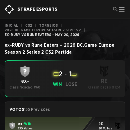
STRAFE ESPORTS
INICIAL
|
CS2
|
TORNEIOS
|
2026 BC.GAME EUROPE SEASON 2 SERIES 2
|
EX-RUBY VS RUNE EATERS - MAY 20, 2026
ex-RUBY
vs
Rune Eaters
–
2026 BC.Game Europe
Season 2 Series 2
CS2
Partida
2
-
1
RE
ex-
WIN
LOSE
Classificação #60
Classificação #124
VOTOS
155 Previsões
ex-
WIN
RE
135 Votos
20 Votos