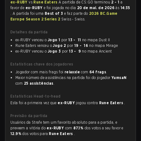
ex-RUBY
vs
Rune Eaters
A partida de CS:GO terminou
2 - 1
a
favor de
ex-RUBY
e foi jogada no dia
20 de mai. de 2026
às
14:35
. A partida foi uma
Best of 3
e faz parte do
2026 BC.Game
Europe Season 2 Series 2
Swiss - Swiss.
Detalhes da partida
ex-RUBY venceu o
Jogo 1
por
13 - 11
no mapa Dust II
Rune Eaters venceu o
Jogo 2
por
19 - 16
no mapa Mirage
ex-RUBY venceu o
Jogo 3
por
13 - 9
no mapa Ancient
Estatísticas chave dos jogadores
Jogador com mais frags foi
relaxxie
com
64 frags
.
Maior número de assistências na partida foi do jogador
YumsaN
com
25 assistências
.
Estatísticas Head-to-head
Esta foi a primeira vez que
ex-RUBY
jogou contra
Rune Eaters
.
Previsão da partida
Usuários da Strafe tem um favorito absoluto para a partida, e
preveem a vitória do
ex-RUBY
com
87.1%
dos votos a seu favor e
12.9%
dos votos para
Rune Eaters
.