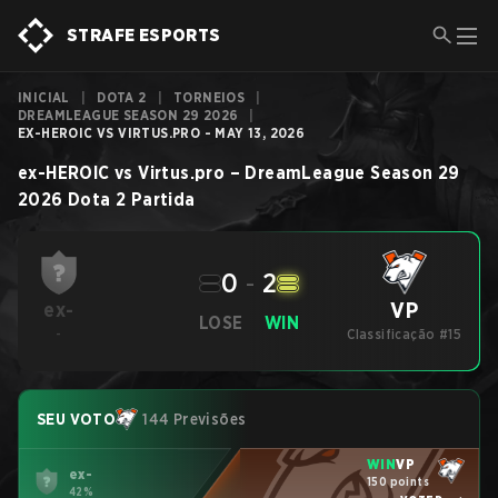
STRAFE ESPORTS
INICIAL
|
DOTA 2
|
TORNEIOS
|
DREAMLEAGUE SEASON 29 2026
|
EX-HEROIC VS VIRTUS.PRO - MAY 13, 2026
ex-HEROIC
vs
Virtus.pro
–
DreamLeague Season 29
2026
Dota 2
Partida
0
-
2
VP
ex-
LOSE
WIN
-
Classificação #15
SEU VOTO
144 Previsões
WIN
VP
ex-
150 points
42%