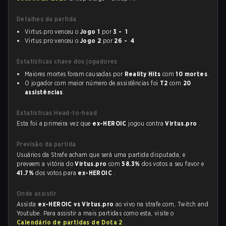
Detalhes da partida
Virtus.pro venceu o
Jogo 1
por
3 - 1
Virtus.pro venceu o
Jogo 2
por
26 - 4
Estatísticas chave dos jogadores
Maiores mortes foram causadas por
Reality Hits
com
10 mortes
.
O jogador com maior número de assistências foi
T2
com
20
assistências
.
Estatísticas Head-to-head
Esta foi a primeira vez que
ex-HEROIC
jogou contra
Virtus.pro
.
Previsão da partida
Usuários da Strafe acham que será uma partida disputada, e
preveem a vitória do
Virtus.pro
com
58.3%
dos votos a seu favor e
41.7%
dos votos para
ex-HEROIC
.
Onde assistir
Assista
ex-HEROIC vs Virtus.pro
ao vivo na strafe.com, Twitch and
Youtube. Para assistir a mais partidas como esta, visite o
Calendário de partidas de Dota 2
.