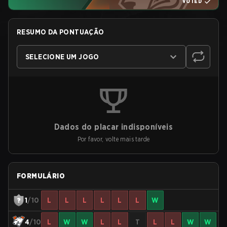
VOTED
RESUMO DA PONTUAÇÃO
SELECIONE UM JOGO
Dados do placar indisponíveis
Por favor, volte mais tarde
FORMULÁRIO
1
/10
L
L
L
L
L
L
W
4
/10
L
W
W
L
L
T
L
L
W
W