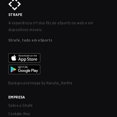
STRAFE
A experiência nº1 dos fãs de eSports na web e em
dispositivos móveis.
Strafe, tudo em eSports
Background image by
Karuhe_KarlHe
EMPRESA
Sobre a Strafe
Contate-Nos