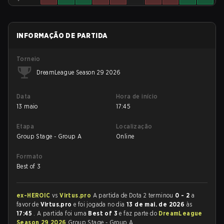
INFORMAÇÃO DE PARTIDA
Torneio
DreamLeague Season 29 2026
Data
Hora de início
13 maio
17:45
Etapa
Localização
Group Stage - Group A
Online
Formato
Best of 3
ex-HEROIC
vs
Virtus.pro
A partida de Dota 2 terminou
0 - 2
a
favor de
Virtus.pro
e foi jogada no dia
13 de mai. de 2026
às
17:45
. A partida foi uma
Best of 3
e faz parte do
DreamLeague
Season 29 2026
Group Stage - Group A.