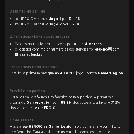
Detalhes da partida
ex-HEROIC venceu o
Jogo 1
por
3 - 16
ex-HEROIC venceu o
Jogo 2
por
5 - 10
Estatísticas chave dos jogadores
Maiores mortes foram causadas por
a
com
8 mortes
.
O jogador com maior número de assistências foi
���$
com
15 assistências
.
Estatísticas Head-to-head
Esta foi a primeira vez que
ex-HEROIC
jogou contra
GamerLegion
.
Previsão da partida
Usuários da Strafe tem um favorito para a partida, e preveem a
vitória do
GamerLegion
com
68.9%
dos votos a seu favor e
31.1%
dos votos para
ex-HEROIC
.
Onde assistir
Assista
ex-HEROIC vs GamerLegion
ao vivo na strafe.com, Twitch
and Youtube. Para assistir a mais partidas como esta, visite o