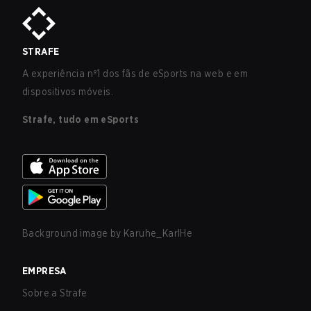
STRAFE
A experiência nº1 dos fãs de eSports na web e em
dispositivos móveis.
Strafe, tudo em eSports
Background image by
Karuhe_KarlHe
EMPRESA
Sobre a Strafe