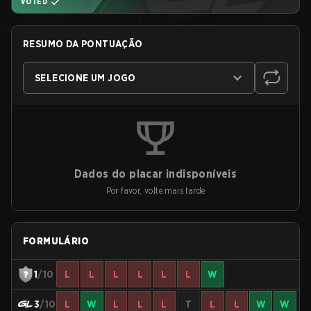
VOTED
RESUMO DA PONTUAÇÃO
SELECIONE UM JOGO
Dados do placar indisponíveis
Por favor, volte mais tarde
FORMULÁRIO
1
/10
L
L
L
L
L
L
W
3
/10
L
W
L
L
L
T
L
L
W
W