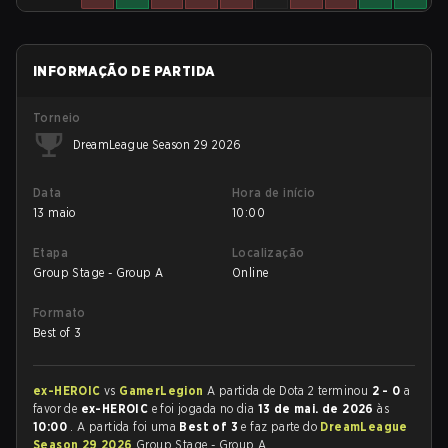
INFORMAÇÃO DE PARTIDA
Torneio
DreamLeague Season 29 2026
Data
Hora de início
13 maio
10:00
Etapa
Localização
Group Stage - Group A
Online
Formato
Best of 3
ex-HEROIC
vs
GamerLegion
A partida de Dota 2 terminou
2 - 0
a
favor de
ex-HEROIC
e foi jogada no dia
13 de mai. de 2026
às
10:00
. A partida foi uma
Best of 3
e faz parte do
DreamLeague
Season 29 2026
Group Stage - Group A.