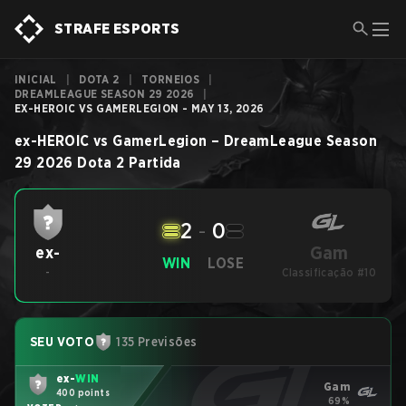
STRAFE ESPORTS
INICIAL
|
DOTA 2
|
TORNEIOS
|
DREAMLEAGUE SEASON 29 2026
|
EX-HEROIC VS GAMERLEGION - MAY 13, 2026
ex-HEROIC
vs
GamerLegion
–
DreamLeague Season
29 2026
Dota 2
Partida
2
-
0
Gam
ex-
WIN
LOSE
-
Classificação #10
SEU VOTO
135 Previsões
ex-
WIN
Gam
400 points
69%