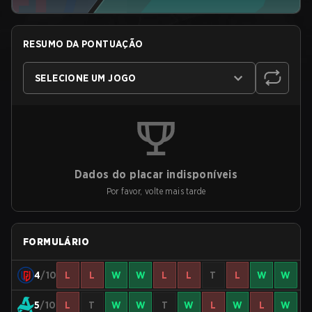
RESUMO DA PONTUAÇÃO
SELECIONE UM JOGO
Dados do placar indisponíveis
Por favor, volte mais tarde
FORMULÁRIO
4
/10
L
L
W
W
L
L
T
L
W
W
5
/10
L
T
W
W
T
W
L
W
L
W