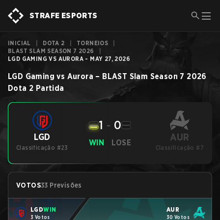
STRAFE ESPORTS
INICIAL
|
DOTA 2
|
TORNEIOS
|
BLAST SLAM SEASON 7 2026
|
LGD GAMING VS AURORA - MAY 27, 2026
LGD Gaming
vs
Aurora
–
BLAST Slam Season 7 2026
Dota 2
Partida
1
-
0
AUR
LGD
WIN
LOSE
Classificação #23
Classificação #7
VOTOS
33 Previsões
LGD
WIN
AUR
3 Votos
30 Votos