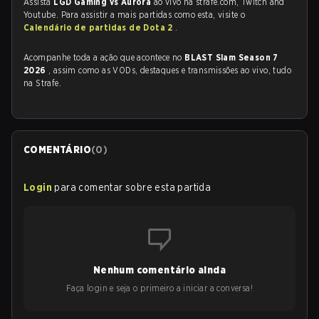
Assista
LGD Gaming vs Aurora
ao vivo na strafe.com, Twitch and
Youtube. Para assistir a mais partidas como esta, visite o
Calendário de partidas de Dota 2
.
Acompanhe toda a ação que acontece no
BLAST Slam Season 7
2026
, assim como as VODs, destaques e transmissões ao vivo, tudo
na Strafe.
COMENTÁRIO
(
0
)
Login
para comentar sobre esta partida
Nenhum comentário ainda
Faça login e seja o primeiro a iniciar a conversa!