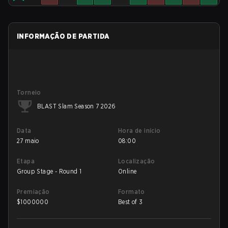
INFORMAÇÃO DE PARTIDA
Torneio
BLAST Slam Season 7 2026
Data
Hora de início
27 maio
08:00
Etapa
Localização
Group Stage - Round 1
Online
Premiação
Formato
$
1000000
Best of 3