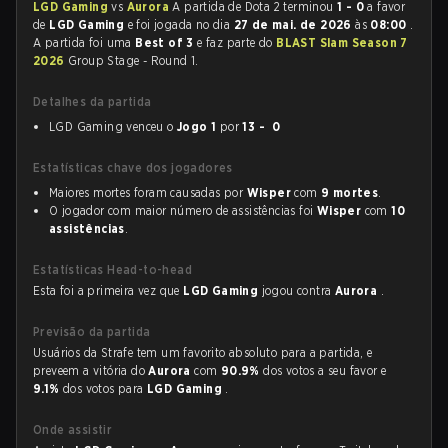
LGD Gaming
vs
Aurora
A partida de Dota 2 terminou
1 - 0
a favor
de
LGD Gaming
e foi jogada no dia
27 de mai. de 2026
às
08:00
.
A partida foi uma
Best of 3
e faz parte do
BLAST Slam Season 7
2026
Group Stage - Round 1.
Detalhes da partida
LGD Gaming venceu o
Jogo 1
por
13 - 0
Estatísticas chave dos jogadores
Maiores mortes foram causadas por
Wisper
com
9 mortes
.
O jogador com maior número de assistências foi
Wisper
com
10
assistências
.
Estatísticas Head-to-head
Esta foi a primeira vez que
LGD Gaming
jogou contra
Aurora
.
Previsão da partida
Usuários da Strafe tem um favorito absoluto para a partida, e
preveem a vitória do
Aurora
com
90.9%
dos votos a seu favor e
9.1%
dos votos para
LGD Gaming
.
Onde assistir