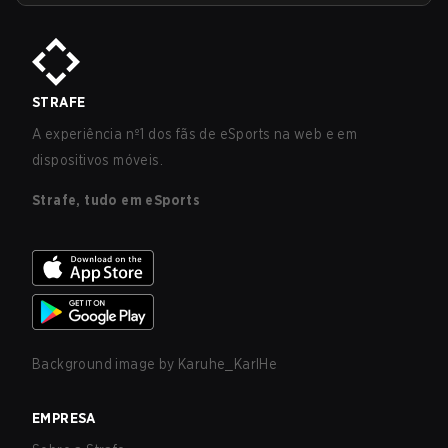
STRAFE
A experiência nº1 dos fãs de eSports na web e em
dispositivos móveis.
Strafe, tudo em eSports
Background image by
Karuhe_KarlHe
EMPRESA