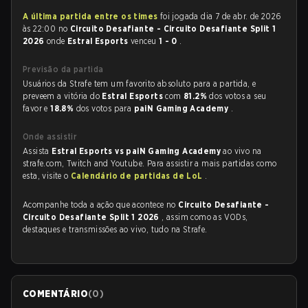
A última partida entre os times
foi jogada dia 7 de abr. de 2026
às 22:00 no
Circuito Desafiante - Circuito Desafiante Split 1
2026
onde
Estral Esports
venceu
1 - 0
.
Previsão da partida
Usuários da Strafe tem um favorito absoluto para a partida, e
preveem a vitória do
Estral Esports
com
81.2%
dos votos a seu
favor e
18.8%
dos votos para
paiN Gaming Academy
.
Onde assistir
Assista
Estral Esports vs paiN Gaming Academy
ao vivo na
strafe.com, Twitch and Youtube. Para assistir a mais partidas como
esta, visite o
Calendário de partidas de LoL
.
Acompanhe toda a ação que acontece no
Circuito Desafiante -
Circuito Desafiante Split 1 2026
, assim como as VODs,
destaques e transmissões ao vivo, tudo na Strafe.
COMENTÁRIO
(
0
)