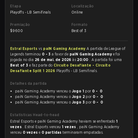
Etapa
Localização
Playoffs - LB Semifinals
Online
Premiação
Formato
$
9600
Best of 3
Estral Esports
vs
paiN Gaming Academy
A partida de League of
Legends terminou
0 - 3
a favor de
paiN Gaming Academy
e foi
jogada no dia
26 de mai. de 2026
às
20:00
. A partida foi uma
Best of 3
e faz parte do
Circuito Desafiante - Circuito
Desafiante Split 1 2026
Playoffs - LB Semifinals.
Detalhes da partida
paiN Gaming Academy venceu o
Jogo 1
por
0 - 0
paiN Gaming Academy venceu o
Jogo 2
por
0 - 0
paiN Gaming Academy venceu o
Jogo 3
por
0 - 0
Estatísticas Head-to-head
Estral Esports e paiN Gaming Academy haviam se enfrentado
1
vezes
. Estral Esports venceu
1 vezes
, paiN Gaming Academy
venceu
0 vezes
e
0 partidas
terminaram empatadas.