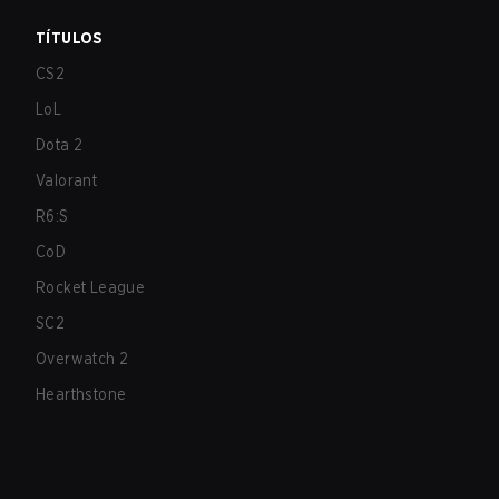
TÍTULOS
CS2
LoL
Dota 2
Valorant
R6:S
CoD
Rocket League
SC2
Overwatch 2
Hearthstone