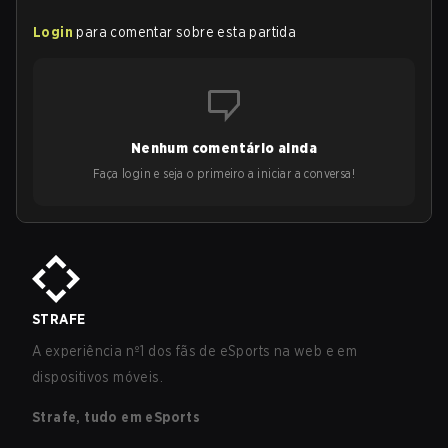
Login
para comentar sobre esta partida
Nenhum comentário ainda
Faça login e seja o primeiro a iniciar a conversa!
STRAFE
A experiência nº1 dos fãs de eSports na web e em
dispositivos móveis.
Strafe, tudo em eSports