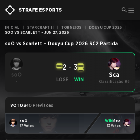
STRAFE ESPORTS
INICIAL
|
STARCRAFT II
|
TORNEIOS
|
DOUYU CUP 2026
|
SOO VS SCARLETT - JUN 27, 2026
soO
vs
Scarlett
–
Douyu Cup 2026
SC2
Partida
2
-
3
Sca
soO
LOSE
WIN
-
Classificação #6
VOTOS
40 Previsões
soO
WIN
Sca
27 Votos
13 Votos