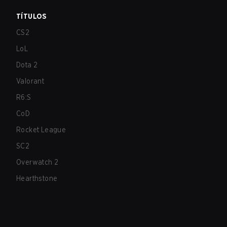
TÍTULOS
CS2
LoL
Dota 2
Valorant
R6:S
CoD
Rocket League
SC2
Overwatch 2
Hearthstone