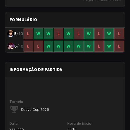
FORMULÁRIO
5
/10
L
W
W
L
W
L
W
L
W
L
6
/10
L
L
W
W
W
W
W
L
W
L
INFORMAÇÃO DE PARTIDA
Torneio
Douyu Cup 2026
Data
Hora de início
27 junho
05:10