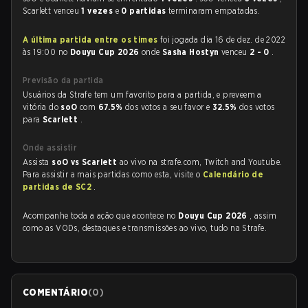
Scarlett venceu
1 vezes
e
0 partidas
terminaram empatadas.
A última partida entre os times
foi jogada dia 16 de dez. de 2022
às 19:00 no
Douyu Cup 2026
onde
Sasha Hostyn
venceu
2 - 0
.
Previsão da partida
Usuários da Strafe tem um favorito para a partida, e preveem a
vitória do
soO
com
67.5%
dos votos a seu favor e
32.5%
dos votos
para
Scarlett
.
Onde assistir
Assista
soO vs Scarlett
ao vivo na strafe.com, Twitch and Youtube.
Para assistir a mais partidas como esta, visite o
Calendário de
partidas de SC2
.
Acompanhe toda a ação que acontece no
Douyu Cup 2026
, assim
como as VODs, destaques e transmissões ao vivo, tudo na Strafe.
COMENTÁRIO
(
0
)