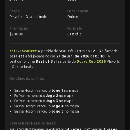
Etapa
Localização
Playoffs - Quarterfinals
Online
Premiação
Formato
$
20000
Best of 3
soO
vs
Scarlett
A partida de StarCraft 2 terminou
2 - 3
a favor de
Scarlett
e foi jogada no dia
27 de jun. de 2026
às
05:10
. A
partida foi uma
Best of 3
e faz parte do
Douyu Cup 2026
Playoffs
- Quarterfinals.
Detalhes da partida
Sasha Hostyn venceu o
Jogo 1
no mapa
Eo Yun-su venceu o
Jogo 2
no mapa
Eo Yun-su venceu o
Jogo 3
no mapa
Sasha Hostyn venceu o
Jogo 4
no mapa
Sasha Hostyn venceu o
Jogo 5
no mapa
Estatísticas Head-to-head
soO e Scarlett haviam se enfrentado
4 vezes
. soO venceu
3 vezes
,