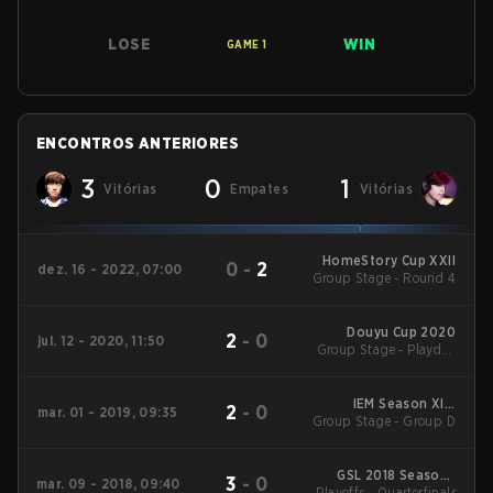
LOSE
WIN
GAME
1
ENCONTROS ANTERIORES
3
0
1
Vitórias
Empates
Vitórias
HomeStory Cup XXII
0
-
2
dez. 16 - 2022, 07:00
Group Stage - Round 4
Douyu Cup 2020
2
-
0
jul. 12 - 2020, 11:50
Group Stage - Playday
# 1
IEM Season XIII:
2
-
0
mar. 01 - 2019, 09:35
Group Stage - Group D
Katowice Main Event
GSL 2018 Season 1
3
-
0
mar. 09 - 2018, 09:40
Playoffs - Quarterfinals
Code S