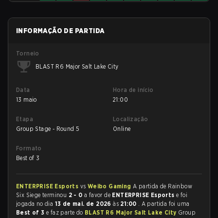
INFORMAÇÃO DE PARTIDA
Torneio
BLAST R6 Major Salt Lake City
Data
Hora de início
13 maio
21:00
Etapa
Localização
Group Stage - Round 5
Online
Formato
Best of 3
ENTERPRISE Esports
vs
Weibo Gaming
A partida de Rainbow
Six Siege terminou
2 - 0
a favor de
ENTERPRISE Esports
e foi
jogada no dia
13 de mai. de 2026
às
21:00
. A partida foi uma
Best of 3
e faz parte do
BLAST R6 Major Salt Lake City
Group