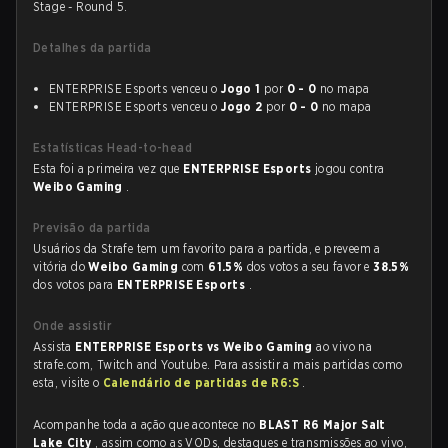
Stage - Round 5.
Detalhes da partida
ENTERPRISE Esports venceu o
Jogo 1
por
0 - 0
no mapa
ENTERPRISE Esports venceu o
Jogo 2
por
0 - 0
no mapa
Estatísticas Head-to-head
Esta foi a primeira vez que
ENTERPRISE Esports
jogou contra
Weibo Gaming
.
Previsão da partida
Usuários da Strafe tem um favorito para a partida, e preveem a
vitória do
Weibo Gaming
com
61.5%
dos votos a seu favor e
38.5%
dos votos para
ENTERPRISE Esports
.
Onde assistir
Assista
ENTERPRISE Esports vs Weibo Gaming
ao vivo na
strafe.com, Twitch and Youtube. Para assistir a mais partidas como
esta, visite o
Calendário de partidas de R6:S
.
Acompanhe toda a ação que acontece no
BLAST R6 Major Salt
Lake City
, assim como as VODs, destaques e transmissões ao vivo,