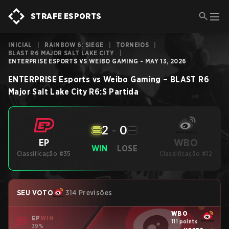
STRAFE ESPORTS
INICIAL
|
RAINBOW 6: SIEGE
|
TORNEIOS
|
BLAST R6 MAJOR SALT LAKE CITY
|
ENTERPRISE ESPORTS VS WEIBO GAMING - MAY 13, 2026
ENTERPRISE Esports
vs
Weibo Gaming
–
BLAST R6
Major Salt Lake City
R6:S
Partida
2
-
0
WBO
EP
WIN
LOSE
Classificação #35
Classificação #12
SEU VOTO
314 Previsões
WBO
EP
WIN
111 points
39%