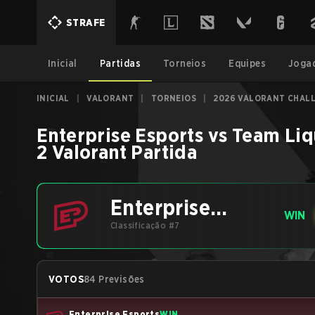
STRAFE
Inicial
Partidas
Torneios
Equipes
Joga
INICIAL
|
VALORANT
|
TORNEIOS
|
2026 VALORANT CHALL
Enterprise Esports
vs
Team Li
2
Valorant
Partida
Enterprise
WIN
Esports
Classificação #7
VOTOS
84 Previsões
Enterprise Esports
WIN