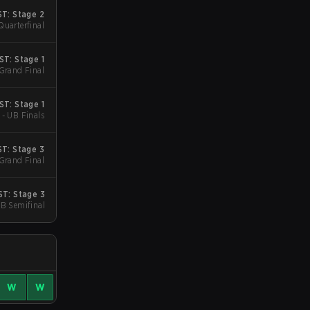
T: Stage 2
Quarterfinal
T: Stage 1
 Grand Final
T: Stage 1
 - UB Finals
T: Stage 3
 Grand Final
T: Stage 3
UB Semifinal
W
W