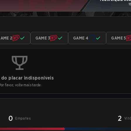
1
AME 2
GAME 3
GAME 4
GAME 5
do placar indisponíveis
Por favor, volte mais tarde
0
2
Empates
Vit