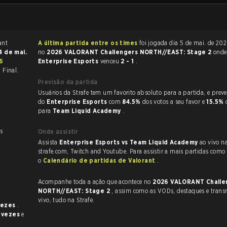
A última partida entre os times
foi jogada dia 5 de mai. de 2026 às 15:05
4 de mai.
no
2026 VALORANT Challengers NORTH//EAST: Stage 2
onde
6
Enterprise Esports
venceu
2 - 1
.
 Final.
Previsão da partida
Usuários da Strafe tem um favorito absoluto para a partida, e preveem a vitória
do
Enterprise Esports
com
84.5%
dos votos a seu favor e
15.5%
t
para
Team Liquid Academy
.
s
Onde assistir
Assista
Enterprise Esports vs Team Liquid Academy
ao vivo n
strafe.com, Twitch and Youtube. Para assistir a mais partidas como e
o
Calendário de partidas de Valorant
.
Acompanhe toda a ação que acontece no
2026 VALORANT Challe
NORTH//EAST: Stage 2
, assim como as VODs, destaques e transmissões ao
vivo, tudo na Strafe.
vezes
.
 vezes
e