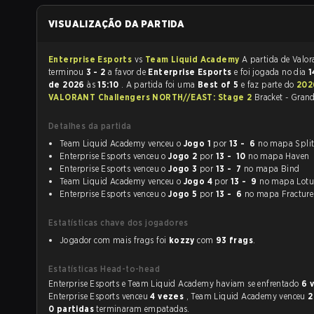
VISUALIZAÇÃO DA PARTIDA
Enterprise Esports
vs
Team Liquid Academy
A partida de Valorant
terminou
3 - 2
a favor de
Enterprise Esports
e foi jogada no dia
1
de 2026
às
15:10
. A partida foi uma
Best of 5
e faz parte do
202
VALORANT Challengers NORTH//EAST: Stage 2
Bracket - Grand
Detalhes da partida
Team Liquid Academy venceu o
Jogo 1
por
13 - 6
no mapa Spli
Enterprise Esports venceu o
Jogo 2
por
13 - 10
no mapa Haven
Enterprise Esports venceu o
Jogo 3
por
13 - 7
no mapa Bind
Team Liquid Academy venceu o
Jogo 4
por
13 - 9
no mapa Lotu
Enterprise Esports venceu o
Jogo 5
por
13 - 6
no mapa Fracture
Estatísticas chave dos jogadores
Jogador com mais frags foi
kozzy
com
93 frags
.
Estatísticas Head-to-head
Enterprise Esports e Team Liquid Academy haviam se enfrentado
6 
Enterprise Esports venceu
4 vezes
, Team Liquid Academy venceu
2
0 partidas
terminaram empatadas.