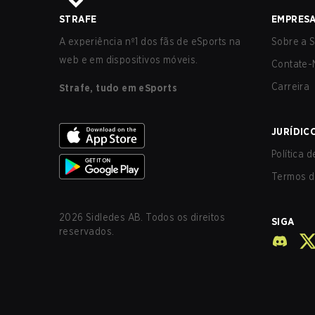
STRAFE
EMPRES
A experiência nº1 dos fãs de eSports na
Sobre a S
web e em dispositivos móveis.
Contate-
Carreira
Strafe, tudo em eSports
JURÍDIC
Política 
Termos d
2026
Sidledes AB. Todos os direitos
SIGA
reservados.