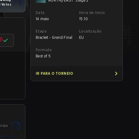
NORTH//EAST: Stage 2
3 Votos
Data
Hora de início
14 maio
15:10
Etapa
Localização
Bracket - Grand Final
EU
Formato
Best of 5
IR PARA O TORNEIO
órias