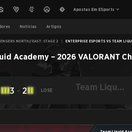
Apostas Em ESports
dores
Notícias
Artigos
ENGERS NORTH//EAST: STAGE 2
|
ENTERPRISE ESPORTS VS TEAM LIQU
quid Academy
–
2026 VALORANT Cha
Team Liquid
3
-
2
LOSE
Academy
-
Team Liquid Ac