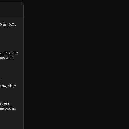
dos votos
a
sta, visite
ngers