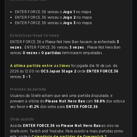
ENTER FORCE.36 venceu o
Jogo 1
no mapa
ENTER FORCE.36 venceu o
Jogo 2
no mapa
ENTER FORCE.36 venceu o
Jogo 3
no mapa
Estatísticas Head-to-head
ENTER FORCE.36 e Please Not Hero Ban haviam se enfrentado
3
vezes
. ENTER FORCE.36 venceu
3 vezes
, Please Not Hero Ban
venceu
0 vezes
e
0 partidas
terminaram empatadas.
A última partida entre os times
foi jogada dia 16 de jun. de
2026 às 12:00 no
OCS Japan Stage 2
onde
ENTER FORCE.36
venceu
3 - 1
.
Previsão da partida
Usuários da Strafe acham que será uma partida disputada, e
preveem a vitória do
Please Not Hero Ban
com
58.8%
dos votos a
seu favor e
41.2%
dos votos para
ENTER FORCE.36
.
Onde assistir
Assista
ENTER FORCE.36 vs Please Not Hero Ban
ao vivo na
strafe.com, Twitch and Youtube. Para assistir a mais partidas como
esta, visite o
Calendário de partidas de Overwatch 2
.