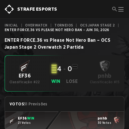
STRAFE ESPORTS
INICIAL
|
OVERWATCH
|
TORNEIOS
|
OCS JAPAN STAGE 2
|
ENTER FORCE.36 VS PLEASE NOT HERO BAN - JUN 30, 2026
ENTER FORCE.36
vs
Please Not Hero Ban
–
OCS
Japan Stage 2
Overwatch 2
Partida
4
-
0
pnhb
EF36
WIN
LOSE
Classificação #22
Classificação #15
VOTOS
51 Previsões
EF36
WIN
pnhb
21 Votos
30 Votos