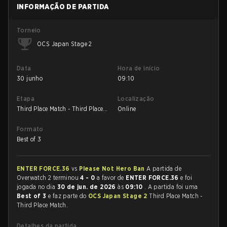
INFORMAÇÃO DE PARTIDA
Torneio
OCS Japan Stage 2
Data
Hora de início
30 junho
09:10
Etapa
Localização
Third Place Match - Third Place
Online
Match
Formato
Best of 3
ENTER FORCE.36
vs
Please Not Hero Ban
A partida de
Overwatch 2 terminou
4 - 0
a favor de
ENTER FORCE.36
e foi
jogada no dia
30 de jun. de 2026
às
09:10
. A partida foi uma
Best of 3
e faz parte do
OCS Japan Stage 2
Third Place Match -
Third Place Match.
Detalhes da partida