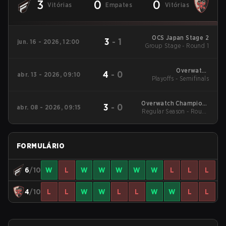
3
0
0
Vitórias
Empates
Vitórias
OCS Japan Stage 2
3
-
1
jun. 16 - 2026, 12:00
Group Stage - Round 1
Overwatch
4
-
0
abr. 13 - 2026, 09:10
Champions Series -
Playoffs - Semifinals
Japan Stage 1
Overwatch Champions
3
-
0
abr. 08 - 2026, 09:15
Regular Season - Round
Series - Japan Stage 1
1
FORMULÁRIO
6
/10
W
L
W
W
W
W
W
L
L
L
4
/10
L
L
W
W
L
L
W
W
L
L