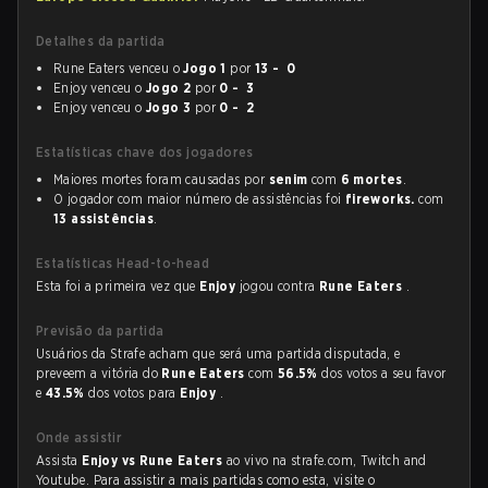
Detalhes da partida
Rune Eaters venceu o
Jogo 1
por
13 - 0
Enjoy venceu o
Jogo 2
por
0 - 3
Enjoy venceu o
Jogo 3
por
0 - 2
Estatísticas chave dos jogadores
Maiores mortes foram causadas por
senim
com
6 mortes
.
O jogador com maior número de assistências foi
fireworks.
com
13 assistências
.
Estatísticas Head-to-head
Esta foi a primeira vez que
Enjoy
jogou contra
Rune Eaters
.
Previsão da partida
Usuários da Strafe acham que será uma partida disputada, e
preveem a vitória do
Rune Eaters
com
56.5%
dos votos a seu favor
e
43.5%
dos votos para
Enjoy
.
Onde assistir
Assista
Enjoy vs Rune Eaters
ao vivo na strafe.com, Twitch and
Youtube. Para assistir a mais partidas como esta, visite o