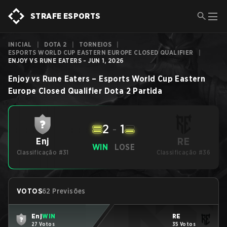
STRAFE ESPORTS
INICIAL
|
DOTA 2
|
TORNEIOS
|
ESPORTS WORLD CUP EASTERN EUROPE CLOSED QUALIFIER
|
ENJOY VS RUNE EATERS - JUN 1, 2026
Enjoy
vs
Rune Eaters
–
Esports World Cup Eastern
Europe Closed Qualifier
Dota 2
Partida
2
-
1
RE
Enj
WIN
LOSE
Classificação #31
Classificação #36
VOTOS
62 Previsões
Enj
WIN
RE
27 Votos
35 Votos