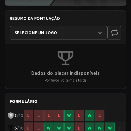
RESUMO DA PONTUAÇÃO
SELECIONE UM JOGO
Dados do placar indisponíveis
Por favor, volte mais tarde
FORMULÁRIO
2
/10
L
L
L
L
W
L
W
L
6
/10
L
L
W
W
W
L
W
W
W
T