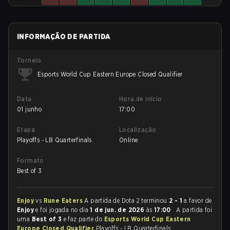
INFORMAÇÃO DE PARTIDA
Torneio
Esports World Cup Eastern Europe Closed Qualifier
Data
Hora de início
01 junho
17:00
Etapa
Localização
Playoffs - LB Quarterfinals
Online
Formato
Best of 3
Enjoy
vs
Rune Eaters
A partida de Dota 2 terminou
2 - 1
a favor de
Enjoy
e foi jogada no dia
1 de jun. de 2026
às
17:00
. A partida foi
uma
Best of 3
e faz parte do
Esports World Cup Eastern
Europe Closed Qualifier
Playoffs - LB Quarterfinals.