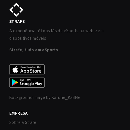
STRAFE
A experiência nº1 dos fãs de eSports na web e em
dispositivos móveis.
Strafe, tudo em eSports
Background image by
Karuhe_KarlHe
EMPRESA
Sobre a Strafe