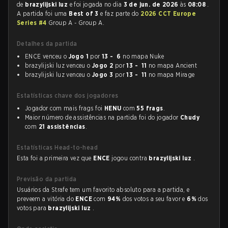
de
brazylijski luz
e foi jogada no dia
3 de jun. de 2026
às
08:08
.
A partida foi uma
Best of 3
e faz parte do
2026 CCT Europe
Series #4
Group A - Group A.
Detalhes da partida
ENCE venceu o
Jogo 1
por
13 - 6
no mapa Nuke
brazylijski luz venceu o
Jogo 2
por
13 - 11
no mapa Ancient
brazylijski luz venceu o
Jogo 3
por
13 - 11
no mapa Mirage
Estatísticas chave dos jogadores
Jogador com mais frags foi
HENU
com
55 frags
.
Maior número de assistências na partida foi do jogador
Chudy
com
21 assistências
.
Estatísticas Head-to-head
Esta foi a primeira vez que
ENCE
jogou contra
brazylijski luz
.
Previsão da partida
Usuários da Strafe tem um favorito absoluto para a partida, e
preveem a vitória do
ENCE
com
94%
dos votos a seu favor e
6%
dos
votos para
brazylijski luz
.