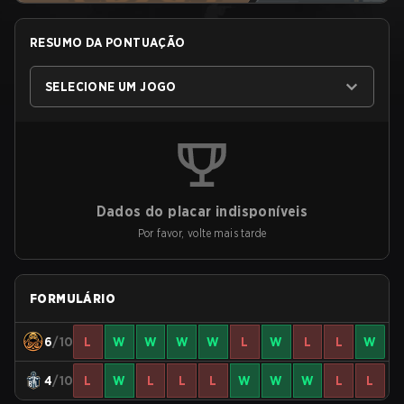
RESUMO DA PONTUAÇÃO
SELECIONE UM JOGO
Dados do placar indisponíveis
Por favor, volte mais tarde
FORMULÁRIO
6
/10
L
W
W
W
W
L
W
L
L
W
4
/10
L
W
L
L
L
W
W
W
L
L