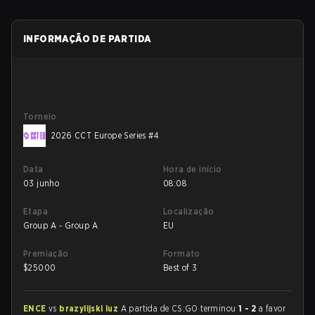
INFORMAÇÃO DE PARTIDA
Torneio
2026 CCT Europe Series #4
Data
Hora de início
03 junho
08:08
Etapa
Localização
Group A - Group A
EU
Premiação
Formato
$
25000
Best of 3
ENCE
vs
brazylijski luz
A partida de CS:GO terminou
1 - 2
a favor