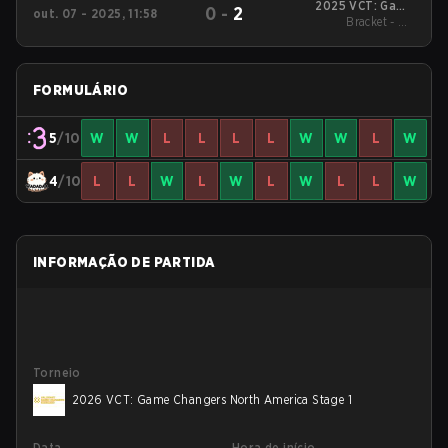
2025 VCT: Game
0
-
2
out. 07 - 2025, 11:58
Changers North
Bracket - UB
America Stage 2
Quarterfinal
FORMULÁRIO
5
/10
W
W
L
L
L
L
W
W
L
W
4
/10
L
L
W
L
W
L
W
L
L
W
INFORMAÇÃO DE PARTIDA
Torneio
2026 VCT: Game Changers North America Stage 1
Data
Hora de início