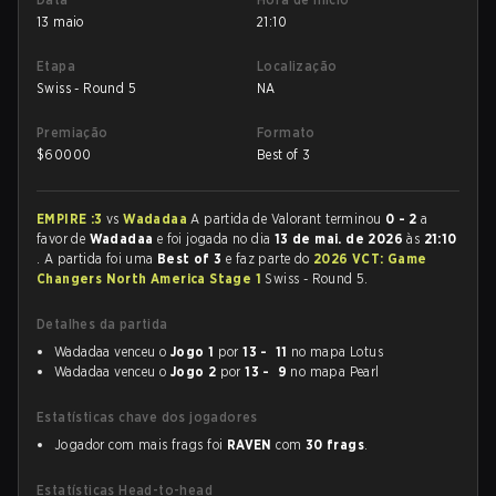
13 maio
21:10
Etapa
Localização
Swiss - Round 5
NA
Premiação
Formato
$
60000
Best of 3
EMPIRE :3
vs
Wadadaa
A partida de Valorant terminou
0 - 2
a
favor de
Wadadaa
e foi jogada no dia
13 de mai. de 2026
às
21:10
. A partida foi uma
Best of 3
e faz parte do
2026 VCT: Game
Changers North America Stage 1
Swiss - Round 5.
Detalhes da partida
Wadadaa venceu o
Jogo 1
por
13 - 11
no mapa Lotus
Wadadaa venceu o
Jogo 2
por
13 - 9
no mapa Pearl
Estatísticas chave dos jogadores
Jogador com mais frags foi
RAVEN
com
30 frags
.
Estatísticas Head-to-head