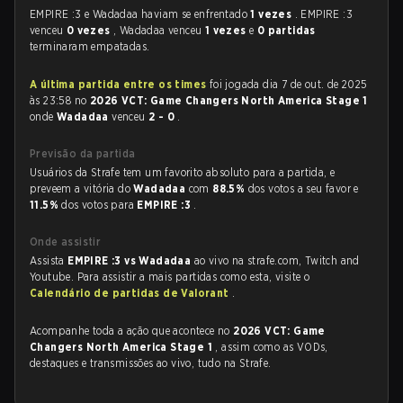
EMPIRE :3 e Wadadaa haviam se enfrentado
1 vezes
. EMPIRE :3
venceu
0 vezes
, Wadadaa venceu
1 vezes
e
0 partidas
terminaram empatadas.
A última partida entre os times
foi jogada dia 7 de out. de 2025
às 23:58 no
2026 VCT: Game Changers North America Stage 1
onde
Wadadaa
venceu
2 - 0
.
Previsão da partida
Usuários da Strafe tem um favorito absoluto para a partida, e
preveem a vitória do
Wadadaa
com
88.5%
dos votos a seu favor e
11.5%
dos votos para
EMPIRE :3
.
Onde assistir
Assista
EMPIRE :3 vs Wadadaa
ao vivo na strafe.com, Twitch and
Youtube. Para assistir a mais partidas como esta, visite o
Calendário de partidas de Valorant
.
Acompanhe toda a ação que acontece no
2026 VCT: Game
Changers North America Stage 1
, assim como as VODs,
destaques e transmissões ao vivo, tudo na Strafe.