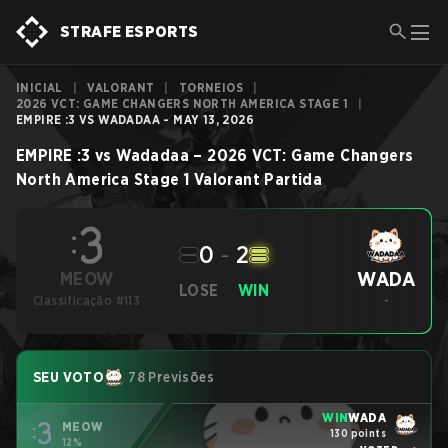
STRAFE ESPORTS
INICIAL
|
VALORANT
|
TORNEIOS
|
2026 VCT: GAME CHANGERS NORTH AMERICA STAGE 1
|
EMPIRE :3 VS WADADAA - MAY 13, 2026
EMPIRE :3
vs
Wadadaa
–
2026 VCT: Game Changers
North America Stage 1
Valorant
Partida
0
-
2
WADA
MEOW
LOSE
WIN
Classificação #113
-
SEU VOTO
78 Previsões
WIN
WADA
MEOW
130 points
12%