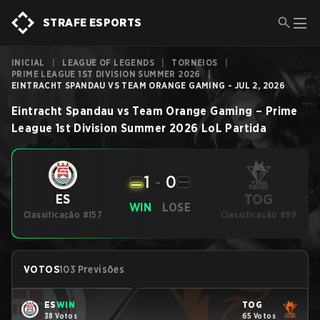
STRAFE ESPORTS
INICIAL
|
LEAGUE OF LEGENDS
|
TORNEIOS
|
PRIME LEAGUE 1ST DIVISION SUMMER 2026
|
EINTRACHT SPANDAU VS TEAM ORANGE GAMING - JUL 2, 2026
Eintracht Spandau
vs
Team Orange Gaming
–
Prime
League 1st Division Summer 2026
LoL
Partida
1
-
0
TOG
ES
WIN
LOSE
Classificação #157
Classificação #99
VOTOS
103 Previsões
ES
WIN
TOG
38 Votos
65 Votos