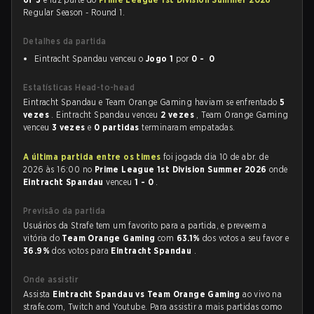
Regular Season - Round 1.
Detalhes da partida
Eintracht Spandau venceu o
Jogo 1
por
0 - 0
Estatísticas Head-to-head
Eintracht Spandau e Team Orange Gaming haviam se enfrentado
5
vezes
. Eintracht Spandau venceu
2 vezes
, Team Orange Gaming
venceu
3 vezes
e
0 partidas
terminaram empatadas.
A última partida entre os times
foi jogada dia 10 de abr. de
2026 às 16:00 no
Prime League 1st Division Summer 2026
onde
Eintracht Spandau
venceu
1 - 0
.
Previsão da partida
Usuários da Strafe tem um favorito para a partida, e preveem a
vitória do
Team Orange Gaming
com
63.1%
dos votos a seu favor e
36.9%
dos votos para
Eintracht Spandau
.
Onde assistir
Assista
Eintracht Spandau vs Team Orange Gaming
ao vivo na
strafe.com, Twitch and Youtube. Para assistir a mais partidas como