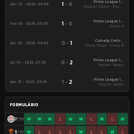
Prime League 1st
1
-
0
abr. 10 - 2026, 04:00
Regular Season - Round
Division - Prime
League 1st Division
1
Spring 2026
Prime League 1st
1
-
0
fev. 18 - 2026, 05:00
Division Winter 2026
Group A
Group A
Comedy Central
0
-
1
jan. 23 - 2026, 04:00
Group Stage - Group B
Winter Snowdown -
Comedy Central
Winter Snowdown
2026
Prime League 1st
0
-
2
jul. 19 - 2025, 07:05
Division Summer
Regular Season
2025 Regular Season
Prime League 1st
1
-
2
abr. 15 - 2025, 05:45
Division Spring 2025
Regular Season
Regular Season
FORMULÁRIO
7
/10
W
W
W
L
W
W
L
W
L
W
3
/10
W
L
L
L
L
W
L
L
W
L