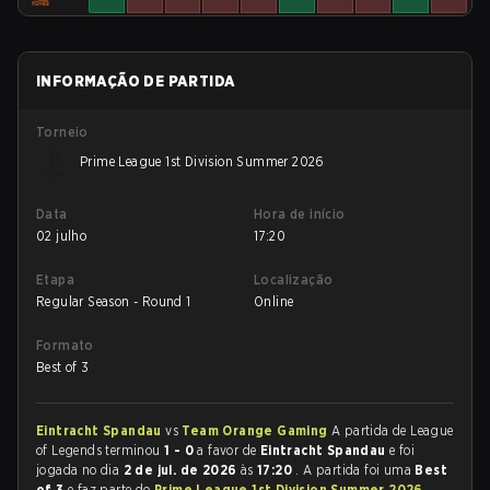
INFORMAÇÃO DE PARTIDA
Torneio
Prime League 1st Division Summer 2026
Data
Hora de início
02 julho
17:20
Etapa
Localização
Regular Season - Round 1
Online
Formato
Best of 3
Eintracht Spandau
vs
Team Orange Gaming
A partida de League
of Legends terminou
1 - 0
a favor de
Eintracht Spandau
e foi
jogada no dia
2 de jul. de 2026
às
17:20
. A partida foi uma
Best
of 3
e faz parte do
Prime League 1st Division Summer 2026