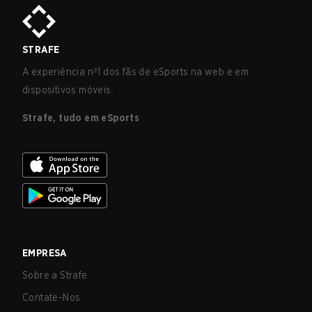
STRAFE
A experiência nº1 dos fãs de eSports na web e em
dispositivos móveis.
Strafe, tudo em eSports
EMPRESA
Sobre a Strafe
Contate-Nos