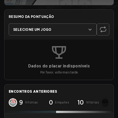
RESUMO DA PONTUAÇÃO
SELECIONE UM JOGO
Dados do placar indisponíveis
Por favor, volte mais tarde
ENCONTROS ANTERIORES
9
0
10
Vitórias
Empates
Vitórias