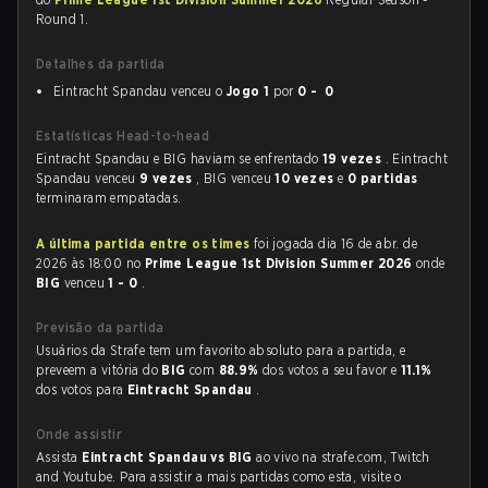
Round 1.
Detalhes da partida
Eintracht Spandau venceu o
Jogo 1
por
0 - 0
Estatísticas Head-to-head
Eintracht Spandau e BIG haviam se enfrentado
19 vezes
. Eintracht
Spandau venceu
9 vezes
, BIG venceu
10 vezes
e
0 partidas
terminaram empatadas.
A última partida entre os times
foi jogada dia 16 de abr. de
2026 às 18:00 no
Prime League 1st Division Summer 2026
onde
BIG
venceu
1 - 0
.
Previsão da partida
Usuários da Strafe tem um favorito absoluto para a partida, e
preveem a vitória do
BIG
com
88.9%
dos votos a seu favor e
11.1%
dos votos para
Eintracht Spandau
.
Onde assistir
Assista
Eintracht Spandau vs BIG
ao vivo na strafe.com, Twitch
and Youtube. Para assistir a mais partidas como esta, visite o