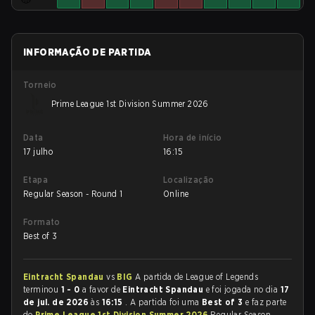
INFORMAÇÃO DE PARTIDA
Torneio
Prime League 1st Division Summer 2026
Data
Hora de início
17 julho
16:15
Etapa
Localização
Regular Season - Round 1
Online
Formato
Best of 3
Eintracht Spandau
vs
BIG
A partida de League of Legends
terminou
1 - 0
a favor de
Eintracht Spandau
e foi jogada no dia
17
de jul. de 2026
às
16:15
. A partida foi uma
Best of 3
e faz parte
do
Prime League 1st Division Summer 2026
Regular Season -