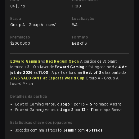
04 julho
11:00
Etapa
Localização
Group A - Group A Losers'
WA
Match
Premiação
Formato
$
2000000
Best of 3
Edward Gaming
vs
Rex Regum Qeon
A partida de Valorant
terminou
2 - 0
a favor de
Edward Gaming
e foi jogada no dia
4 de
jul. de 2026
às
11:00
. A partida foi uma
Best of 3
e faz parte do
2026 VALORANT at Esports World Cup
Group A - Group A
Losers' Match.
Detalhes da partida
Edward Gaming venceu o
Jogo 1
por
13 - 5
no mapa Ascent
Edward Gaming venceu o
Jogo 2
por
13 - 11
no mapa Breeze
Estatísticas chave dos jogadores
Jogador com mais frags foi
Jemkin
com
46 frags
.