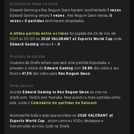
Estatísticas Head-to-head
Edward Gaming e Rex Regum Qeon haviam se enfrentado
1 vezes
.
Edward Gaming venceu
1 vezes
, Rex Regum Qeon venceu
0
vezes
e
0 partidas
terminaram empatadas.
A última partida entre os times
foi jogada dia 29 de nov. de
2025 às 05:00 no
2026 VALORANT at Esports World Cup
onde
Edward Gaming
venceu
1 - 0
.
Previsão da partida
Usuários da Strafe acham que será uma partida disputada, e
preveem a vitória do
Edward Gaming
com
58.8%
dos votos a seu
favor e
41.3%
dos votos para
Rex Regum Qeon
.
Onde assistir
Assista
Edward Gaming vs Rex Regum Qeon
ao vivo na
strafe.com, Twitch and Youtube. Para assistir a mais partidas como
esta, visite o
Calendário de partidas de Valorant
.
Acompanhe toda a ação que acontece no
2026 VALORANT at
Esports World Cup
, assim como as VODs, destaques e
transmissões ao vivo, tudo na Strafe.