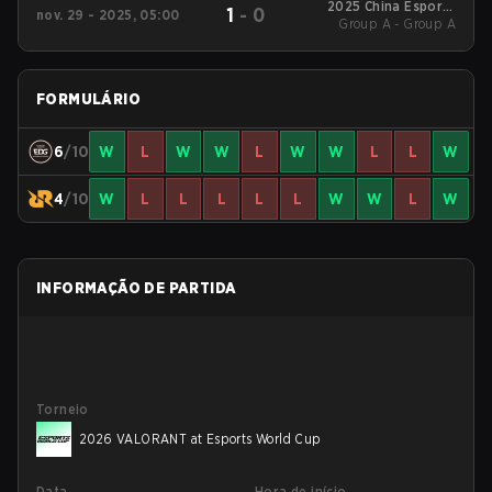
2025 China Esports
1
-
0
nov. 29 - 2025, 05:00
Group A - Group A
Festival Super
Champions Cup
FORMULÁRIO
6
/10
W
L
W
W
L
W
W
L
L
W
4
/10
W
L
L
L
L
L
W
W
L
W
INFORMAÇÃO DE PARTIDA
Torneio
2026 VALORANT at Esports World Cup
Data
Hora de início