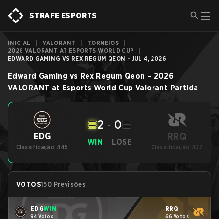
STRAFE ESPORTS
INICIAL
|
VALORANT
|
TORNEIOS
|
2026 VALORANT AT ESPORTS WORLD CUP
|
EDWARD GAMING VS REX REGUM QEON - JUL 4, 2026
Edward Gaming
vs
Rex Regum Qeon
–
2026
VALORANT at Esports World Cup
Valorant
Partida
2
-
0
RRQ
EDG
WIN
LOSE
Classificação #45
Classificação #37
VOTOS
160 Previsões
EDG
WIN
RRQ
94 Votos
66 Votos