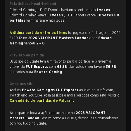
Estatísticas Head-to-head
Edward Gaming e FUT Esports haviam se enfrentado
1 vezes
.
Edward Gaming venceu
1 vezes
, FUT Esports venceu
0 vezes
e
0
partidas
terminaram empatadas.
A última partida entre os times
foi jogada dia 4 de ago. de 2024
às 10:12 no
2026 VALORANT Masters London
onde
Edward
Gaming
venceu
2 - 0
.
Previsão da partida
Usuários da Strafe tem um favorito para a partida, e preveem a
vitória do
FUT Esports
com
63.3%
dos votos a seu favor e
36.7%
dos votos para
Edward Gaming
.
Onde assistir
Assista
Edward Gaming vs FUT Esports
ao vivo na strafe.com,
Twitch and Youtube. Para assistir a mais partidas como esta, visite o
Calendário de partidas de Valorant
.
Acompanhe toda a ação que acontece no
2026 VALORANT
Masters London
, assim como as VODs, destaques e transmissões
ao vivo, tudo na Strafe.