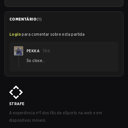
COMENTÁRIO
(
1
)
Login
para comentar sobre esta partida
PEKKA
56d
So close…
STRAFE
A experiência nº1 dos fãs de eSports na web e em
dispositivos móveis.