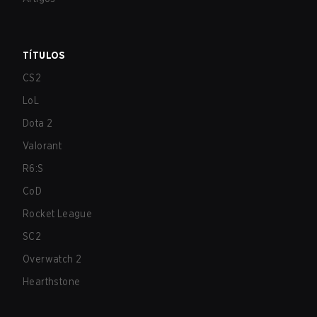
TÍTULOS
CS2
LoL
Dota 2
Valorant
R6:S
CoD
Rocket League
SC2
Overwatch 2
Hearthstone