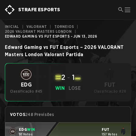
STRAFE ESPORTS
INICIAL
|
VALORANT
|
TORNEIOS
|
2026 VALORANT MASTERS LONDON
|
EDWARD GAMING VS FUT ESPORTS - JUN 13, 2026
Edward Gaming
vs
FUT Esports
–
2026 VALORANT
Masters London
Valorant
Partida
2
-
1
FUT
EDG
WIN
LOSE
Classificação #45
Classificação #28
VOTOS
248 Previsões
EDG
WIN
FUT
91 Votos
157 Votos