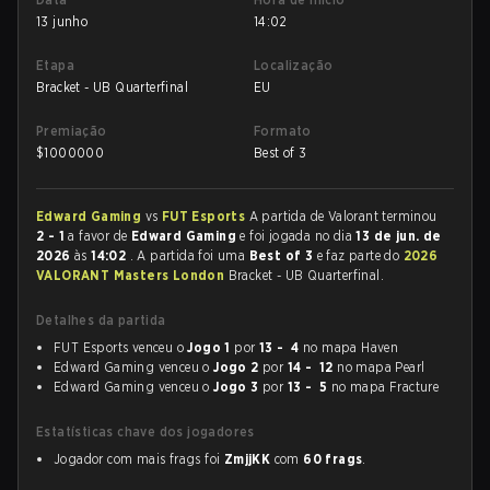
13 junho
14:02
Etapa
Localização
Bracket - UB Quarterfinal
EU
Premiação
Formato
$
1000000
Best of 3
Edward Gaming
vs
FUT Esports
A partida de Valorant terminou
2 - 1
a favor de
Edward Gaming
e foi jogada no dia
13 de jun. de
2026
às
14:02
. A partida foi uma
Best of 3
e faz parte do
2026
VALORANT Masters London
Bracket - UB Quarterfinal.
Detalhes da partida
FUT Esports venceu o
Jogo 1
por
13 - 4
no mapa Haven
Edward Gaming venceu o
Jogo 2
por
14 - 12
no mapa Pearl
Edward Gaming venceu o
Jogo 3
por
13 - 5
no mapa Fracture
Estatísticas chave dos jogadores
Jogador com mais frags foi
ZmjjKK
com
60 frags
.