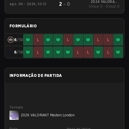
2024 VALORANT
2
-
0
ago. 04 - 2024, 10:12
Group D - Group D
Champions
FORMULÁRIO
6
/10
W
L
W
W
L
W
W
L
L
W
6
/10
W
L
W
W
W
L
L
W
L
W
INFORMAÇÃO DE PARTIDA
Torneio
2026 VALORANT Masters London
Data
Hora de início