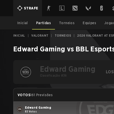
STRAFE
Inicial
Partidas
Torneios
Equipes
Joga
INICIAL
|
VALORANT
|
TORNEIOS
|
2026 VALORANT AT ES
Edward Gaming
vs
BBL Esport
Edward Gaming
LOS
Classificação #36
VOTOS
161 Previsões
Edward Gaming
83 Votos