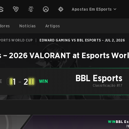
Apostas Em ESports
dores
Notícias
Artigos
PORTS WORLD CUP
|
EDWARD GAMING VS BBL ESPORTS - JUL 2, 2026
s
–
2026 VALORANT at Esports Wor
BBL Esports
1
-
2
E
WIN
Classificação #17
WIN
BBL Es
7