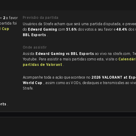
Previsão da partida
 - 2
a favor
partida foi
Usuários da Strafe acham que será uma partida disputada, e preveem a vitória
d Cup
do
Edward Gaming
com
51.6%
dos votos a seu favor e
48.4%
dos 
BBL Esports
.
Onde assistir
Assista
Edward Gaming vs BBL Esports
ao vivo na strafe.com, T
Youtube. Para assistir a mais partidas como esta, visite o
Calendár
partidas de Valorant
.
Acompanhe toda a ação que acontece no
2026 VALORANT at Esp
World Cup
, assim como as VODs, destaques e transmissões ao vivo, tudo na
Strafe.
orts
.