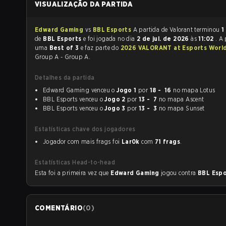
VISUALIZAÇÃO DA PARTIDA
Edward Gaming
vs
BBL Esports
A partida de Valorant terminou
1
de
BBL Esports
e foi jogada no dia
2 de jul. de 2026
às
11:02
. A 
uma
Best of 3
e faz parte do
2026 VALORANT at Esports Worl
Group A - Group A.
Detalhes da partida
Edward Gaming venceu o
Jogo 1
por
18 - 16
no mapa Lotus
BBL Esports venceu o
Jogo 2
por
13 - 7
no mapa Ascent
BBL Esports venceu o
Jogo 3
por
13 - 3
no mapa Sunset
Estatísticas chave dos jogadores
Jogador com mais frags foi
Lar0k
com
71 frags
.
Estatísticas Head-to-head
Esta foi a primeira vez que
Edward Gaming
jogou contra
BBL Esp
COMENTÁRIO
(
0
)