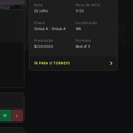
Data
Hora de início
02 julho
11:02
Etapa
Localização
Group A - Group A
WA
Premiação
Formato
$
2000000
Best of 3
IR PARA O TORNEIO
W
L