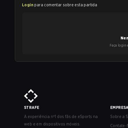
Login
para comentar sobre esta partida
Nen
Faça login e
STRAFE
EMPRES
A experiência nº1 dos fãs de eSports na
Sobre a S
web e em dispositivos móveis.
Contate-