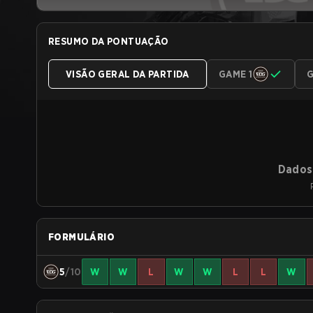
RESUMO DA PONTUAÇÃO
VISÃO GERAL DA PARTIDA
GAME 1
G
Dados 
FORMULÁRIO
5
/10
W
W
L
W
W
L
L
W