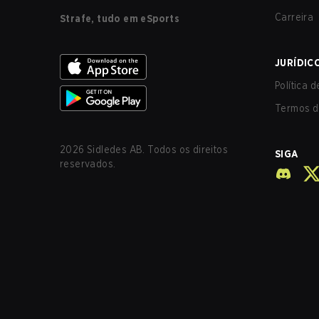
Carreira
Strafe, tudo em eSports
JURÍDIC
Política 
Termos d
2026
Sidledes AB. Todos os direitos
SIGA
reservados.