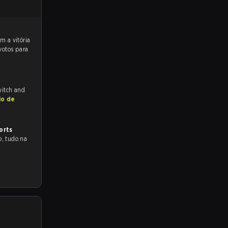
votos para
witch and
io de
orts