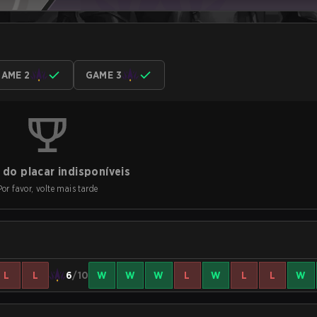
AME 2
GAME 3
do placar indisponíveis
Por favor, volte mais tarde
L
L
6
/10
W
W
W
L
W
L
L
W