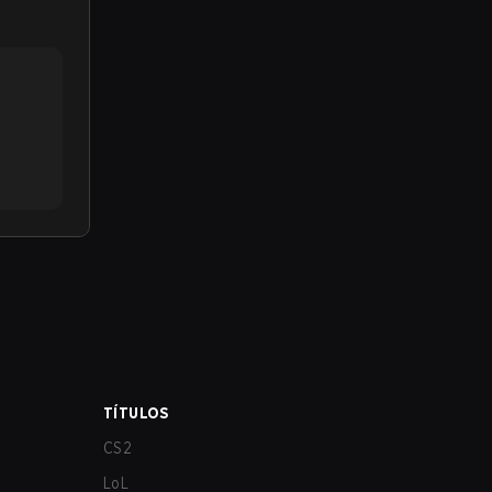
TÍTULOS
CS2
LoL