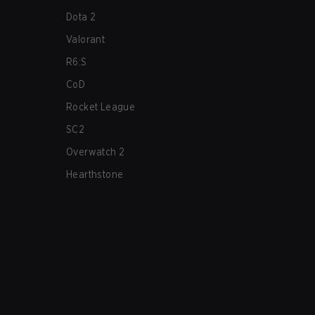
Dota 2
Valorant
R6:S
CoD
Rocket League
SC2
Overwatch 2
Hearthstone