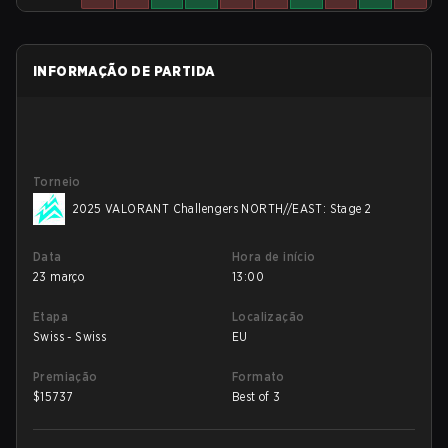
INFORMAÇÃO DE PARTIDA
Torneio
2025 VALORANT Challengers NORTH//EAST: Stage 2
Data
Hora de início
23 março
13:00
Etapa
Localização
Swiss - Swiss
EU
Premiação
Formato
$
15737
Best of 3