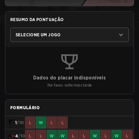
RESUMO DA PONTUAÇÃO
SELECIONE UM JOGO
Dados do placar indisponíveis
Por favor, volte mais tarde
FORMULÁRIO
1
/10
L
W
L
L
4
/10
L
L
W
W
L
L
W
L
W
L