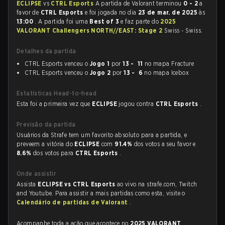
ECLIPSE
vs
CTRL Esports
A partida de Valorant terminou
0 - 2
a
favor de
CTRL Esports
e foi jogada no dia
23 de mar. de 2025
às
13:00
. A partida foi uma
Best of 3
e faz parte do
2025
VALORANT Challengers NORTH//EAST: Stage 2
Swiss - Swiss.
Detalhes da partida
CTRL Esports venceu o
Jogo 1
por
13 - 11
no mapa Fracture
CTRL Esports venceu o
Jogo 2
por
13 - 6
no mapa Icebox
Estatísticas Head-to-head
Esta foi a primeira vez que
ECLIPSE
jogou contra
CTRL Esports
.
Previsão da partida
Usuários da Strafe tem um favorito absoluto para a partida, e
preveem a vitória do
ECLIPSE
com
91.4%
dos votos a seu favor e
8.6%
dos votos para
CTRL Esports
.
Onde assistir
Assista
ECLIPSE vs CTRL Esports
ao vivo na strafe.com, Twitch
and Youtube. Para assistir a mais partidas como esta, visite o
Calendário de partidas de Valorant
.
Acompanhe toda a ação que acontece no
2025 VALORANT