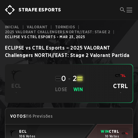
STRAFE ESPORTS
INICIAL
|
VALORANT
|
TORNEIOS
|
2025 VALORANT CHALLENGERS NORTH//EAST: STAGE 2
|
ECLIPSE VS CTRL ESPORTS - MAR 23, 2025
ECLIPSE
vs
CTRL Esports
–
2025 VALORANT
Challengers NORTH//EAST: Stage 2
Valorant
Partida
0
-
2
CTRL
ECL
LOSE
WIN
-
-
VOTOS
116 Previsões
ECL
WIN
CTRL
106 Votos
10 Votos