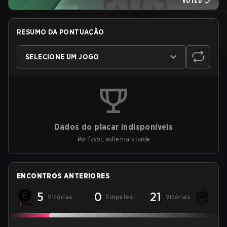
VOTED
RESUMO DA PONTUAÇÃO
SELECIONE UM JOGO
Dados do placar indisponíveis
Por favor, volte mais tarde
ENCONTROS ANTERIORES
5
0
21
Vitórias
Empates
Vitórias