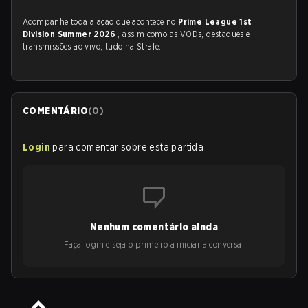
Acompanhe toda a ação que acontece no
Prime League 1st
Division Summer 2026
, assim como as VODs, destaques e
transmissões ao vivo, tudo na Strafe.
COMENTÁRIO
(
0
)
Login
para comentar sobre esta partida
Nenhum comentário ainda
Faça login e seja o primeiro a iniciar a conversa!