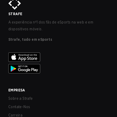
STRAFE
A experiência nº1 dos fãs de eSports na web e em
dispositivos móveis.
Strafe, tudo em eSports
EMPRESA
Sobre a Strafe
Contate-Nos
Carreira