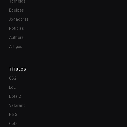
Torneios
Equipes
Jogadores
Notícias
Authors
Artigos
TÍTULOS
CS2
LoL
Dota 2
Valorant
R6:S
CoD