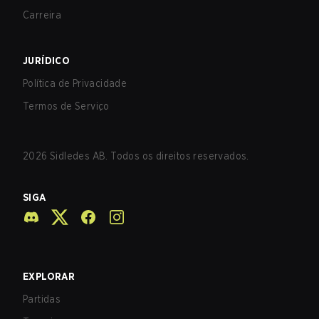
Carreira
JURÍDICO
Política de Privacidade
Termos de Serviço
2026
Sidledes AB. Todos os direitos reservados.
SIGA
EXPLORAR
Partidas