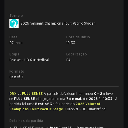
Torneio
2026 Valorant Champions Tour: Pacific Stage 1
Data
Hora de início
07 maio
10:33
Etapa
Localização
Bracket - UB Quarterfinal
EA
Formato
Best of 3
DRX
vs
FULL SENSE
A partida de Valorant terminou
0 - 2
a favor
de
FULL SENSE
e foi jogada no dia
7 de mai. de 2026
às
10:33
. A
partida foi uma
Best of 3
e faz parte do
2026 Valorant
Champions Tour: Pacific Stage 1
Bracket - UB Quarterfinal.
Detalhes da partida
FULL SENSE venceu o
Jogo 1
por
13 - 9
no mapa Lotus