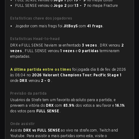
FULL SENSE venceu o
Jogo 2
por
13 - 7
no mapa Fracture
Estatísticas chave dos jogadores
Jogador com mais frags foi
JitBoyS
com
41 frags
.
Estatísticas Head-to-head
DRX e FULL SENSE haviam se enfrentado
3 vezes
. DRX venceu
2
vezes
, FULL SENSE venceu
1 vezes
e
0 partidas
terminaram
empatadas.
A última partida entre os times
foi jogada dia 8 de fev. de 2026
às 08:04 no
2026 Valorant Champions Tour: Pacific Stage 1
onde
DRX
venceu
2 - 0
.
Previsão da partida
Usuários da Strafe tem um favorito absoluto para a partida, e
preveem a vitória do
DRX
com
83.9%
dos votos a seu favor e
16.1%
dos votos para
FULL SENSE
.
Onde assistir
Assista
DRX vs FULL SENSE
ao vivo na strafe.com, Twitch and
Youtube. Para assistir a mais partidas como esta, visite o