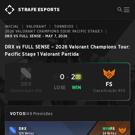
STRAFE ESPORTS
INICIAL
|
VALORANT
|
TORNEIOS
|
2026 VALORANT CHAMPIONS TOUR: PACIFIC STAGE 1
|
DRX VS FULL SENSE - MAY 7, 2026
DRX
vs
FULL SENSE
–
2026 Valorant Champions Tour:
Pacific Stage 1
Valorant
Partida
0
-
2
FS
DRX
LOSE
WIN
Classificação #34
Classificação #33
VOTOS
149 Previsões
DRX
WIN
FS
125 Votos
24 Votos