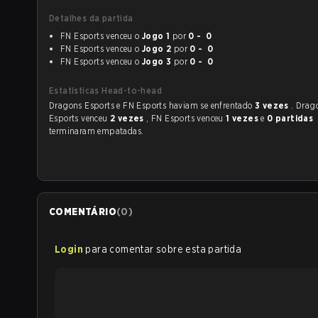
Detalhes da partida
FN Esports venceu o
Jogo 1
por
0 - 0
FN Esports venceu o
Jogo 2
por
0 - 0
FN Esports venceu o
Jogo 3
por
0 - 0
Estatísticas Head-to-head
Dragons Esports e FN Esports haviam se enfrentado
3 vezes
. Drag
Esports venceu
2 vezes
, FN Esports venceu
1 vezes
e
0 partidas
terminaram empatadas.
COMENTÁRIO
(
0
)
Login
para comentar sobre esta partida