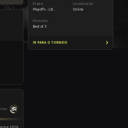
Etapa
Localização
Playoffs - LB
Online
Semifinals
Formato
Best of 3
IR PARA O TORNEIO
órias
pring 2026