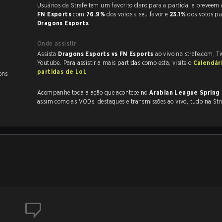
Usuários da Strafe tem um favorito claro
FN Esports
com
76.9%
dos votos a seu favor e
23.1%
dos votos pa
Dragons Esports
.
Onde assistir
Assista
Dragons Esports vs FN Esports
ao vivo na strafe.com, T
Youtube. Para assistir a mais partidas como esta, visite o
Calendár
partidas de LoL
.
ons
Acompanhe toda a ação que acontece no
Arabian League Spring
assim como as VODs, destaques e transmissões ao vivo, tudo na Str