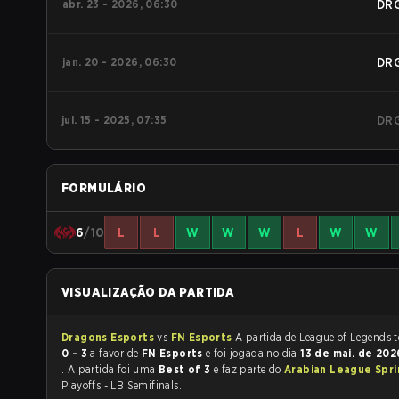
abr. 23 - 2026, 06:30
DR
jan. 20 - 2026, 06:30
DR
jul. 15 - 2025, 07:35
DR
FORMULÁRIO
6
/10
L
L
W
W
W
L
W
W
VISUALIZAÇÃO DA PARTIDA
Dragons Esports
vs
FN Esports
A pa
0 - 3
a favor de
FN Esports
e foi jogada no dia
13 de mai. de 20
. A partida foi uma
Best of 3
e faz parte do
Arabian League Spr
Playoffs - LB Semifinals.