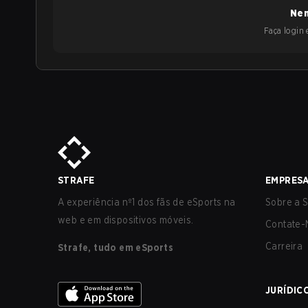
Nen
Faça login e
STRAFE
EMPRES
A experiência nº1 dos fãs de eSports na
Sobre a S
web e em dispositivos móveis.
Contate-
Carreira
Strafe, tudo em eSports
JURÍDIC