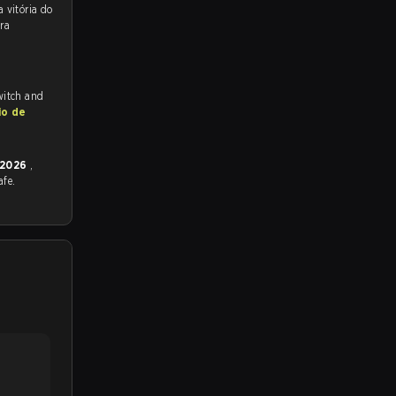
 para a partida, e preveem a vitória do
ra
witch and
io de
 2026
,
afe.