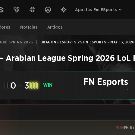
Apostas Em ESports
dores
Notícias
Artigos
GUE SPRING 2026
|
DRAGONS ESPORTS VS FN ESPORTS - MAY 13, 2026
–
Arabian League Spring 2026
LoL
FN Esports
0
-
3
WIN
-
WIN
FN Es