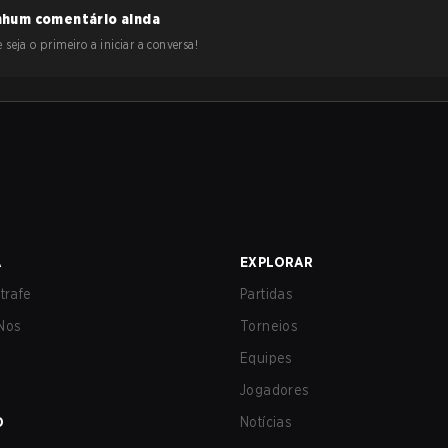
hum comentário ainda
 seja o primeiro a iniciar a conversa!
A
EXPLORAR
trafe
Partidas
Nos
Torneios
Equipes
Jogadores
O
Notícias