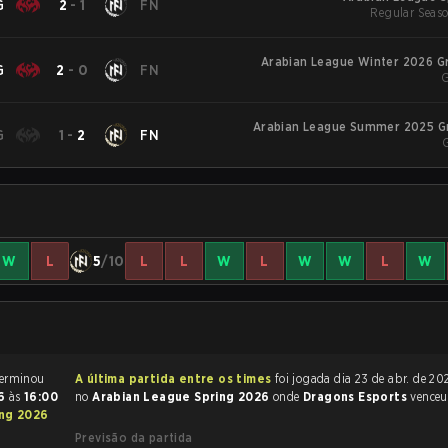
G
2
-
1
FN
Regular Seaso
Arabian League Winter 2026 G
G
2
-
0
FN
G
Arabian League Summer 2025 G
G
1
-
2
FN
W
L
5
/10
L
L
W
L
W
W
L
W
rtida de League of Legends terminou
A última partida entre os times
foi jogada dia 23 de abr. de 2026 às 18:30
26
às
16:00
no
Arabian League Spring 2026
onde
Dragons Esports
vence
ing 2026
Previsão da partida