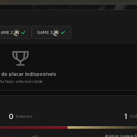
AME 2
GAME 3
do placar indisponíveis
Por favor, volte mais tarde
0
1
Empates
Vit
Arabian League S