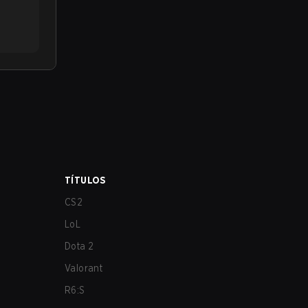
TÍTULOS
CS2
LoL
Dota 2
Valorant
R6:S