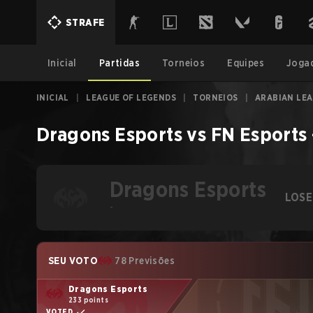
STRAFE
Inicial
Partidas
Torneios
Equipes
Joga
INICIAL
|
LEAGUE OF LEGENDS
|
TORNEIOS
|
ARABIAN LEA
Dragons Esports
vs
FN Esports
Dragons Esports
LOSE
-
SEU VOTO
78 Previsões
Dragons Esports
233 points
VOTED