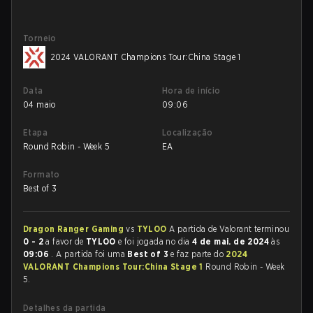
Torneio
2024 VALORANT Champions Tour:China Stage 1
Data
Hora de início
04 maio
09:06
Etapa
Localização
Round Robin - Week 5
EA
Formato
Best of 3
Dragon Ranger Gaming
vs
TYLOO
A partida de Valorant terminou
0 - 2
a favor de
TYLOO
e foi jogada no dia
4 de mai. de 2024
às
09:06
. A partida foi uma
Best of 3
e faz parte do
2024
VALORANT Champions Tour:China Stage 1
Round Robin - Week
5.
Detalhes da partida