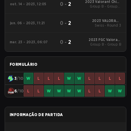
2023 Valorant China
0
-
2
out. 14 - 2023, 12:05
Evolution Series Act-
Group B - Group B
Decider Match
2
2023 VALORANT
0
-
2
jun. 06 - 2023, 11:21
Champions Tour :
Swiss - Round 3
China Qualifier
2023 FGC Valorant
0
-
2
mar. 23 - 2023, 06:07
Group B - Group B
Invitational: Act 1
FORMULÁRIO
3
/10
W
L
L
L
W
W
L
L
L
L
6
/10
L
L
W
W
W
W
L
L
W
W
INFORMAÇÃO DE PARTIDA