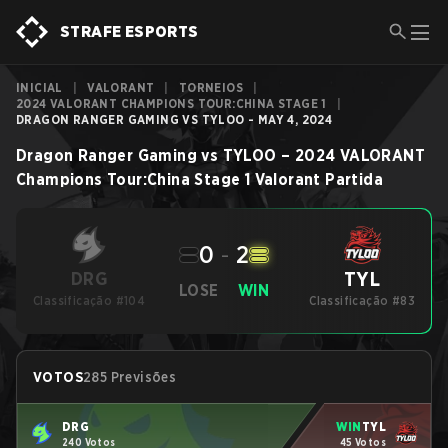
STRAFE ESPORTS
INICIAL
|
VALORANT
|
TORNEIOS
|
2024 VALORANT CHAMPIONS TOUR:CHINA STAGE 1
|
DRAGON RANGER GAMING VS TYLOO - MAY 4, 2024
Dragon Ranger Gaming
vs
TYLOO
–
2024 VALORANT
Champions Tour:China Stage 1
Valorant
Partida
0
-
2
TYL
DRG
LOSE
WIN
Classificação #104
Classificação #83
VOTOS
285 Previsões
DRG
WIN
TYL
240 Votos
45 Votos