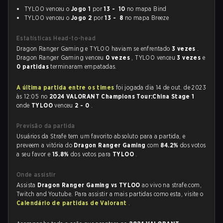
TYLOO venceu o
Jogo 1
por
13 - 10
no mapa Bind
TYLOO venceu o
Jogo 2
por
13 - 8
no mapa Breeze
Estatísticas Head-to-head
Dragon Ranger Gaming e TYLOO haviam se enfrentado
3 vezes
.
Dragon Ranger Gaming venceu
0 vezes
, TYLOO venceu
3 vezes
e
0 partidas
terminaram empatadas.
A última partida entre os times
foi jogada dia 14 de out. de 2023
às 12:05 no
2024 VALORANT Champions Tour:China Stage 1
onde
TYLOO
venceu
2 - 0
.
Previsão da partida
Usuários da Strafe tem um favorito absoluto para a partida, e
preveem a vitória do
Dragon Ranger Gaming
com
84.2%
dos votos
a seu favor e
15.8%
dos votos para
TYLOO
.
Onde assistir
Assista
Dragon Ranger Gaming vs TYLOO
ao vivo na strafe.com,
Twitch and Youtube. Para assistir a mais partidas como esta, visite o
Calendário de partidas de Valorant
.