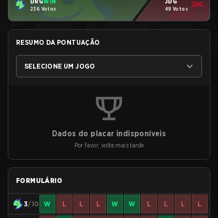
DRG
WIN
JDG
236 Votos
49 Votos
RESUMO DA PONTUAÇÃO
SELECIONE UM JOGO
Dados do placar indisponíveis
Por favor, volte mais tarde
FORMULÁRIO
3
/10
W
L
L
L
W
W
L
L
L
L