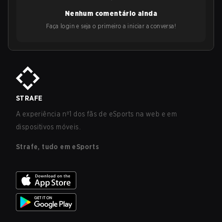
Nenhum comentário ainda
Faça login e seja o primeiro a iniciar a conversa!
STRAFE
A experiência nº1 dos fãs de eSports na web e em
dispositivos móveis.
Strafe, tudo em eSports