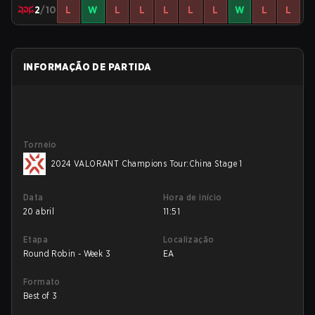
2
/10
L
W
L
L
L
L
L
W
L
L
INFORMAÇÃO DE PARTIDA
Torneio
2024 VALORANT Champions Tour:China Stage 1
Data
Hora de início
20 abril
11:51
Etapa
Localização
Round Robin - Week 3
EA
Formato
Best of 3