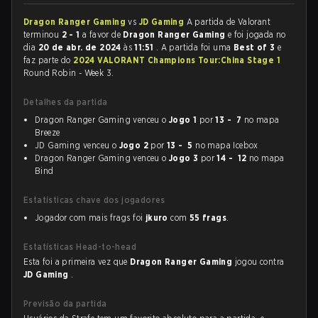
Dragon Ranger Gaming
vs
JD Gaming
A partida de Valorant
terminou
2 - 1
a favor de
Dragon Ranger Gaming
e foi jogada no
dia
20 de abr. de 2024
às
11:51
. A partida foi uma
Best of 3
e
faz parte do
2024 VALORANT Champions Tour:China Stage 1
Round Robin - Week 3.
Detalhes da partida
Dragon Ranger Gaming venceu o
Jogo 1
por
13 - 7
no mapa
Breeze
JD Gaming venceu o
Jogo 2
por
13 - 5
no mapa Icebox
Dragon Ranger Gaming venceu o
Jogo 3
por
14 - 12
no mapa
Bind
Estatísticas chave dos jogadores
Jogador com mais frags foi
jkuro
com
55 frags
.
Estatísticas Head-to-head
Esta foi a primeira vez que
Dragon Ranger Gaming
jogou contra
JD Gaming
.
Previsão da partida