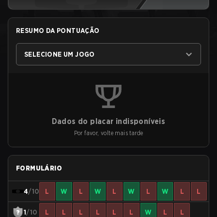
RESUMO DA PONTUAÇÃO
SELECIONE UM JOGO
Dados do placar indisponíveis
Por favor, volte mais tarde
FORMULÁRIO
4
/10
L
W
L
W
L
W
L
W
L
L
1
/10
L
L
L
L
L
L
W
L
L