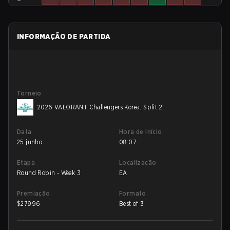
INFORMAÇÃO DE PARTIDA
Torneio
2026 VALORANT Challengers Korea: Split 2
Data
Hora de início
25 junho
08:07
Etapa
Localização
Round Robin - Week 3
EA
Premiação
Formato
$
27996
Best of 3