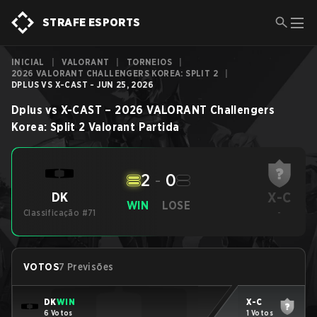
STRAFE ESPORTS
INICIAL
|
VALORANT
|
TORNEIOS
|
2026 VALORANT CHALLENGERS KOREA: SPLIT 2
|
DPLUS VS X-CAST - JUN 25, 2026
Dplus
vs
X-CAST
–
2026 VALORANT Challengers
Korea: Split 2
Valorant
Partida
2
-
0
X-C
DK
WIN
LOSE
Classificação #71
-
VOTOS
7 Previsões
DK
WIN
X-C
6 Votos
1 Votos