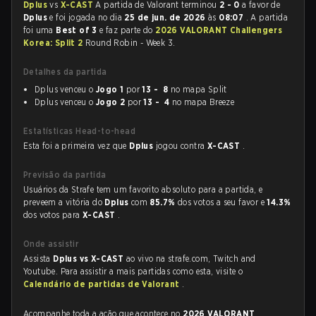
Dplus
vs
X-CAST
A partida de Valorant terminou
2 - 0
a favor de
Dplus
e foi jogada no dia
25 de jun. de 2026
às
08:07
. A partida
foi uma
Best of 3
e faz parte do
2026 VALORANT Challengers
Korea: Split 2
Round Robin - Week 3.
Detalhes da partida
Dplus venceu o
Jogo 1
por
13 - 8
no mapa Split
Dplus venceu o
Jogo 2
por
13 - 4
no mapa Breeze
Estatísticas Head-to-head
Esta foi a primeira vez que
Dplus
jogou contra
X-CAST
.
Previsão da partida
Usuários da Strafe tem um favorito absoluto para a partida, e
preveem a vitória do
Dplus
com
85.7%
dos votos a seu favor e
14.3%
dos votos para
X-CAST
.
Onde assistir
Assista
Dplus vs X-CAST
ao vivo na strafe.com, Twitch and
Youtube. Para assistir a mais partidas como esta, visite o
Calendário de partidas de Valorant
.
Acompanhe toda a ação que acontece no
2026 VALORANT