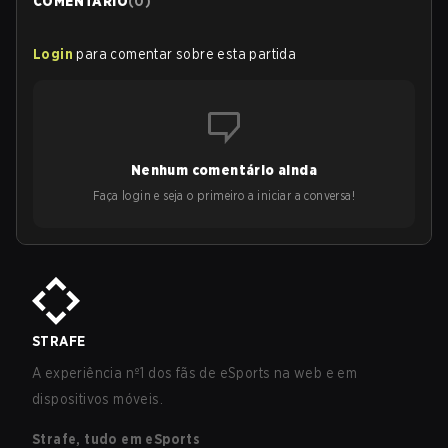
COMENTÁRIO
(
0
)
Login
para comentar sobre esta partida
Nenhum comentário ainda
Faça login e seja o primeiro a iniciar a conversa!
STRAFE
A experiência nº1 dos fãs de eSports na web e em
dispositivos móveis.
Strafe, tudo em eSports