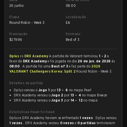
26 junho
08:00
Etapa
Localização
Round Robin - Week 3
EA
Premiação
Formato
$
27996
Best of 3
Dplus
vs
DRX Academy
A partida de Valorant terminou
1 - 2
a
favor de
DRX Academy
e foi jogada no dia
26 de jun. de 2026
às
08:00
. A partida foi uma
Best of 3
e faz parte do
2026
VALORANT Challengers Korea: Split 2
Round Robin - Week 3.
Detalhes da partida
Dplus venceu o
Jogo 1
por
13 - 6
no mapa Pearl
DRX Academy venceu o
Jogo 2
por
13 - 4
no mapa Breeze
DRX Academy venceu o
Jogo 3
por
14 - 12
no mapa
Estatísticas Head-to-head
Dplus e DRX Academy haviam se enfrentado
1 vezes
. Dplus venceu
1 vezes
, DRX Academy venceu
0 vezes
e
0 partidas
terminaram