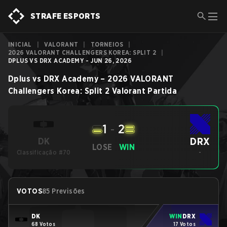
STRAFE ESPORTS
INICIAL
|
VALORANT
|
TORNEIOS
|
2026 VALORANT CHALLENGERS KOREA: SPLIT 2
|
DPLUS VS DRX ACADEMY - JUN 26, 2026
Dplus
vs
DRX Academy
–
2026 VALORANT
Challengers Korea: Split 2
Valorant
Partida
1
-
2
DRX
DK
LOSE
WIN
Classificação #70
-
VOTOS
85 Previsões
DK
WIN
DRX
68 Votos
17 Votos