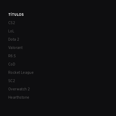
TÍTULOS
CS2
LoL
Dota 2
Valorant
R6:S
CoD
Rocket League
SC2
Overwatch 2
Hearthstone