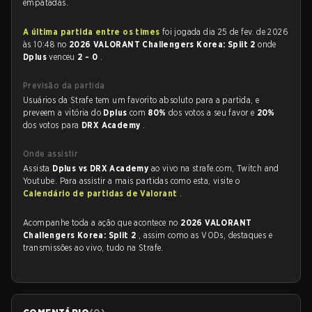
empatadas.
A última partida entre os times
foi jogada dia 25 de fev. de 2026
às 10:48 no
2026 VALORANT Challengers Korea: Split 2
onde
Dplus
venceu
2 - 0
.
Previsão da partida
Usuários da Strafe tem um favorito absoluto para a partida, e
preveem a vitória do
Dplus
com
80%
dos votos a seu favor e
20%
dos votos para
DRX Academy
.
Onde assistir
Assista
Dplus vs DRX Academy
ao vivo na strafe.com, Twitch and
Youtube. Para assistir a mais partidas como esta, visite o
Calendário de partidas de Valorant
.
Acompanhe toda a ação que acontece no
2026 VALORANT
Challengers Korea: Split 2
, assim como as VODs, destaques e
transmissões ao vivo, tudo na Strafe.