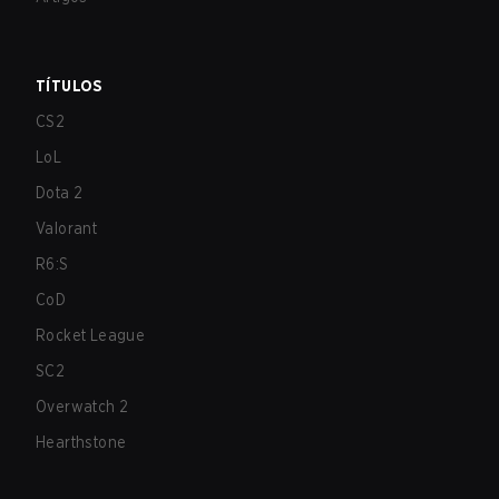
TÍTULOS
CS2
LoL
Dota 2
Valorant
R6:S
CoD
Rocket League
SC2
Overwatch 2
Hearthstone