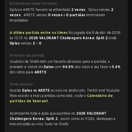
Estatísticas Head-to-head
Dplus e ARETE haviam se enfrentado
2 vezes
. Dplus venceu
2
vezes
, ARETE venceu
0 vezes
e
0 partidas
terminaram
empatadas.
A última partida entre os times
foi jogada dia 8 de abr. de 2026
às 10:10 no
2026 VALORANT Challengers Korea: Split 2
onde
Dplus
venceu
2 - 0
.
Previsão da partida
Usuários da Strafe tem um favorito absoluto para a partida, e
preveem a vitória do
Dplus
com
94.6%
dos votos a seu favor e
5.4%
dos votos para
ARETE
.
Onde assistir
Assista
Dplus vs ARETE
ao vivo na strafe.com, Twitch and Youtube.
Para assistir a mais partidas como esta, visite o
Calendário de
partidas de Valorant
.
Acompanhe toda a ação que acontece no
2026 VALORANT
Challengers Korea: Split 2
, assim como as VODs, destaques e
transmissões ao vivo, tudo na Strafe.