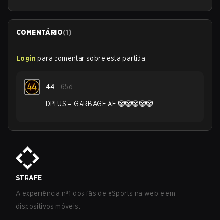
COMENTÁRIO
(
1
)
Login
para comentar sobre esta partida
44
65d
DPLUS = GARBAGE AF 🤡🤡🤡🤡🤡
STRAFE
A experiência nº1 dos fãs de eSports na web e em
dispositivos móveis.