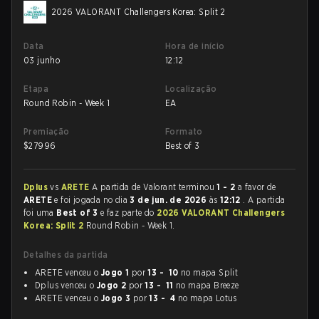
2026 VALORANT Challengers Korea: Split 2
Data
Hora de início
03 junho
12:12
Etapa
Localização
Round Robin - Week 1
EA
Premiação
Formato
$
27996
Best of 3
Dplus
vs
ARETE
A partida de Valorant terminou
1 - 2
a favor de
ARETE
e foi jogada no dia
3 de jun. de 2026
às
12:12
. A partida
foi uma
Best of 3
e faz parte do
2026 VALORANT Challengers
Korea: Split 2
Round Robin - Week 1.
Detalhes da partida
ARETE venceu o
Jogo 1
por
13 - 10
no mapa Split
Dplus venceu o
Jogo 2
por
13 - 11
no mapa Breeze
ARETE venceu o
Jogo 3
por
13 - 4
no mapa Lotus