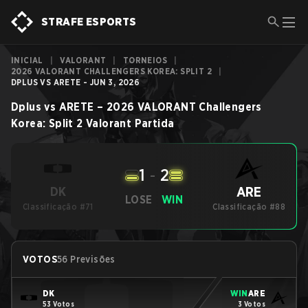
STRAFE ESPORTS
INICIAL
|
VALORANT
|
TORNEIOS
|
2026 VALORANT CHALLENGERS KOREA: SPLIT 2
|
DPLUS VS ARETE - JUN 3, 2026
Dplus
vs
ARETE
–
2026 VALORANT Challengers
Korea: Split 2
Valorant
Partida
1
-
2
ARE
DK
LOSE
WIN
Classificação #71
Classificação #88
VOTOS
56 Previsões
DK
WIN
ARE
53 Votos
3 Votos