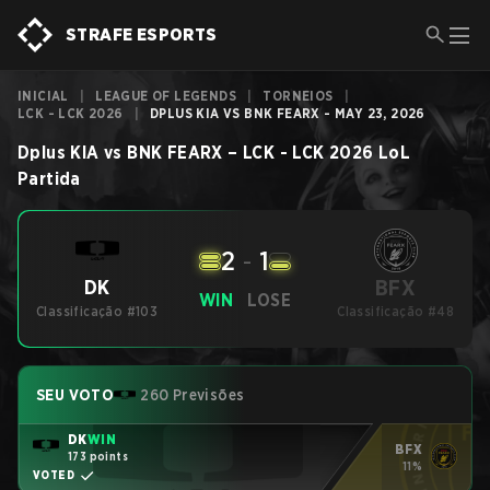
STRAFE ESPORTS
INICIAL
|
LEAGUE OF LEGENDS
|
TORNEIOS
|
LCK - LCK 2026
|
DPLUS KIA VS BNK FEARX - MAY 23, 2026
Dplus KIA
vs
BNK FEARX
–
LCK - LCK 2026
LoL
Partida
2
-
1
BFX
DK
WIN
LOSE
Classificação #103
Classificação #48
SEU VOTO
260 Previsões
DK
WIN
BFX
173 points
11%
VOTED