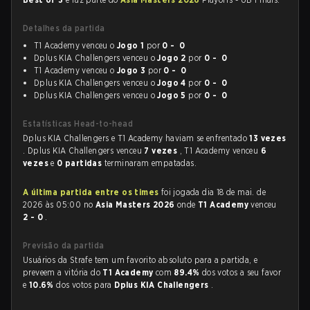
Detalhes da partida
T1 Academy venceu o
Jogo 1
por
0 - 0
Dplus KIA Challengers venceu o
Jogo 2
por
0 - 0
T1 Academy venceu o
Jogo 3
por
0 - 0
Dplus KIA Challengers venceu o
Jogo 4
por
0 - 0
Dplus KIA Challengers venceu o
Jogo 5
por
0 - 0
Estatísticas Head-to-head
Dplus KIA Challengers e T1 Academy haviam se enfrentado
13 vezes
. Dplus KIA Challengers venceu
7 vezes
, T1 Academy venceu
6
vezes
e
0 partidas
terminaram empatadas.
A última partida entre os times
foi jogada dia 18 de mai. de
2026 às 05:00 no
Asia Masters 2026
onde
T1 Academy
venceu
2 - 0
.
Previsão da partida
Usuários da Strafe tem um favorito absoluto para a partida, e
preveem a vitória do
T1 Academy
com
89.4%
dos votos a seu favor
e
10.6%
dos votos para
Dplus KIA Challengers
.