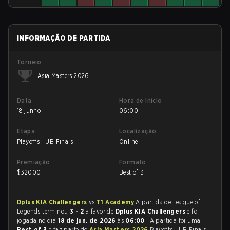
INFORMAÇÃO DE PARTIDA
Torneio
Asia Masters 2026
Data
Hora de início
18 junho
06:00
Etapa
Localização
Playoffs - UB Finals
Online
Premiação
Formato
$
32000
Best of 3
Dplus KIA Challengers
vs
T1 Academy
A partida de League of
Legends terminou
3 - 2
a favor de
Dplus KIA Challengers
e foi
jogada no dia
18 de jun. de 2026
às
06:00
. A partida foi uma
Best of 3
e faz parte do
Asia Masters 2026
Playoffs - UB Finals.