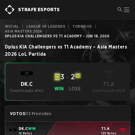
STRAFE ESPORTS
INICIAL
|
LEAGUE OF LEGENDS
|
TORNEIOS
|
ASIA MASTERS 2026
|
DPLUS KIA CHALLENGERS VS T1 ACADEMY - JUN 18, 2026
Dplus KIA Challengers
vs
T1 Academy
–
Asia Masters
2026
LoL
Partida
3
-
2
T1.A
DK.C
WIN
LOSE
Classificação #142
Classificação #128
VOTOS
113 Previsões
DK.C
WIN
T1.A
12 Votos
101 Votos