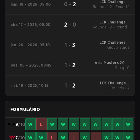
LCK Challengers
0
-
2
mai. 18 - 2026, 05:00
Rounds 1-2 - Round 1
League - LCK
Challengers League
2026
LCK Challengers
2
-
0
abr. 17 - 2026, 05:00
Rounds 1-2 - Round 1
League - LCK
Challengers League
2026
LCK Challengers
1
-
3
jan. 26 - 2026, 05:10
League Kickoff 2026
Group Stage
Group Stage
Asia Masters 2025
1
-
2
out. 06 - 2025, 08:45
Group C
Group C
LCK Challengers
1
-
2
mai. 19 - 2025, 10:15
League 2025 Rounds
Rounds 1-2
1-2
FORMULÁRIO
9
/10
W
L
W
W
W
W
W
W
W
W
7
/10
W
W
L
W
L
W
L
W
W
W