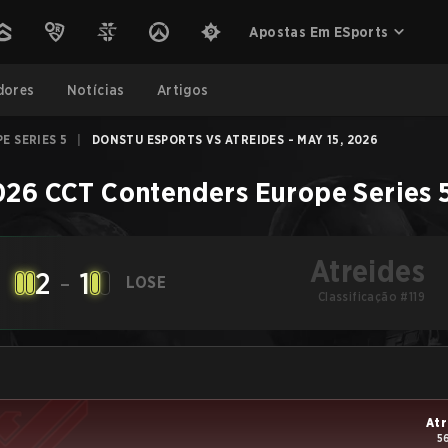
Apostas Em ESports
dores
Notícias
Artigos
E SERIES 5
|
DONSTU ESPORTS VS ATREIDES - MAY 15, 2026
026 CCT Contenders Europe Series 
Atreides
2
-
1
LOSE
Classificação #119
Atr
5