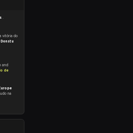
es
.
 para a partida, e preveem a vitória do
a
Donstu
ch and
io de
Europe