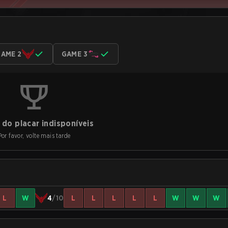
AME 2
GAME 3
do placar indisponíveis
Por favor, volte mais tarde
L
W
4
/10
L
L
L
L
L
W
W
W