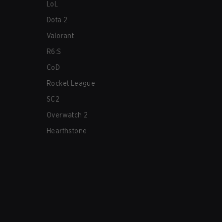
LoL
Dota 2
Valorant
R6:S
CoD
Rocket League
SC2
Overwatch 2
Hearthstone