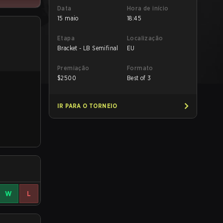
Data
Hora de início
15 maio
18:45
Etapa
Localização
Bracket - LB Semifinal
EU
Premiação
Formato
$
2500
Best of 3
IR PARA O TORNEIO
W
L