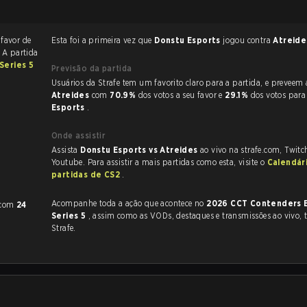
 favor de
Esta foi a primeira vez que
Donstu Esports
jogou contra
Atreid
. A partida
Series 5
Previsão da partida
Usuários da Strafe tem um favorito claro
Atreides
com
70.9%
dos votos a seu favor e
29.1%
dos votos par
Esports
.
Onde assistir
Assista
Donstu Esports vs Atreides
ao vivo na strafe.com, Twit
Youtube. Para assistir a mais partidas como esta, visite o
Calendár
partidas de CS2
.
Acompanhe toda a ação que acontece no
2026 CCT Contenders 
com
24
Series 5
, assim como as VODs, destaques e transmissões ao vivo, tudo na
Strafe.