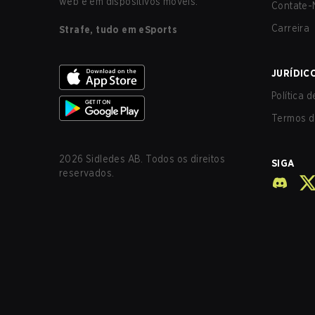
web e em dispositivos móveis.
Contate-
Carreira
Strafe, tudo em eSports
JURÍDIC
Política 
Termos d
2026
Sidledes AB. Todos os direitos
SIGA
reservados.