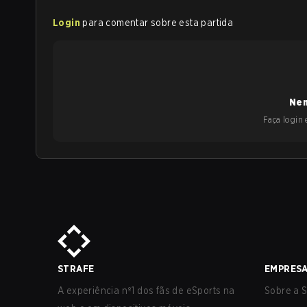
Login
para comentar sobre esta partida
Nen
Faça login e
STRAFE
EMPRES
A experiência nº1 dos fãs de eSports na
Sobre a S