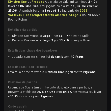
Division One
vs
Pigeons
A partida de Valorant terminou
2 - 0
a
favor de
Division One
e foi jogada no dia
26 de jun. de 2026
às
23:06
. A partida foi uma
Best of 3
e faz parte do
2026
VALORANT Challengers North America: Stage 3
Round-Robin -
Round-Robin.
Detalhes da partida
Division One venceu o
Jogo 1
por
13 - 7
no mapa Split
Division One venceu o
Jogo 2
por
13 - 6
no mapa Haven
Estatísticas chave dos jogadores
Jogador com mais frags foi
dynamic
com
40 frags
.
Estatísticas Head-to-head
Esta foi a primeira vez que
Division One
jogou contra
Pigeons
.
Previsão da partida
Usuários da Strafe tem um favorito absoluto para a partida, e
preveem a vitória do
Division One
com
84.8%
dos votos a seu favor
e
15.2%
dos votos para
Pigeons
.
Onde assistir