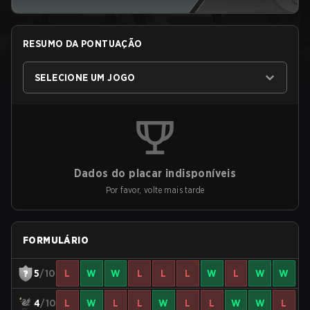
RESUMO DA PONTUAÇÃO
SELECIONE UM JOGO
Dados do placar indisponíveis
Por favor, volte mais tarde
FORMULÁRIO
5
/10
L
W
W
L
L
L
W
L
W
W
4
/10
L
W
L
L
W
L
L
W
W
L