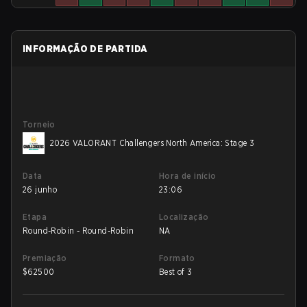
INFORMAÇÃO DE PARTIDA
Torneio
2026 VALORANT Challengers North America: Stage 3
Data
Hora de início
26 junho
23:06
Etapa
Localização
Round-Robin - Round-Robin
NA
Premiação
Formato
$
62500
Best of 3