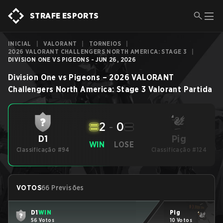
STRAFE ESPORTS
INICIAL
|
VALORANT
|
TORNEIOS
|
2026 VALORANT CHALLENGERS NORTH AMERICA: STAGE 3
|
DIVISION ONE VS PIGEONS - JUN 26, 2026
Division One
vs
Pigeons
–
2026 VALORANT
Challengers North America: Stage 3
Valorant
Partida
2
-
0
Pig
D1
WIN
LOSE
Classificação #94
Classificação #124
VOTOS
66 Previsões
D1
WIN
Pig
56 Votos
10 Votos