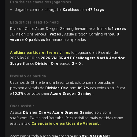
Estatísticas chave dos jogadores
Jogador com mais frags foi
Kaoticcc
com
47 frags
.
Estatísticas Head-to-head
Division One e Azure Dragon Gaming haviam se enfrentado
1 vezes
. Division One venceu
1 vezes
, Azure Dragon Gaming venceu
0
vezes
e
0 partidas
terminaram empatadas.
A última partida entre os times
foi jogada dia 29 de abr. de
2026 às 20:10 no
2026 VALORANT Challengers North America:
Stage 3
onde
Division One
venceu
2 - 0
.
Previsão da partida
Usuários da Strafe tem um favorito absoluto para a partida, e
preveem a vitória do
Division One
com
89.7%
dos votos a seu favor
e
10.3%
dos votos para
Azure Dragon Gaming
.
Onde assistir
Assista
Division One vs Azure Dragon Gaming
ao vivo na
strafe.com, Twitch and Youtube. Para assistir a mais partidas como
esta, visite o
Calendário de partidas de Valorant
.
Acompanhe toda a ação que acontece no
2026 VALORANT