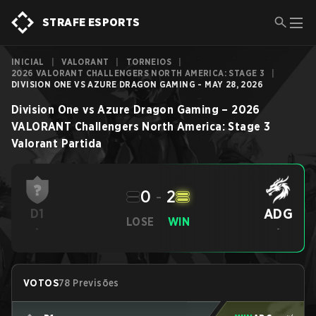
STRAFE ESPORTS
INICIAL
|
VALORANT
|
TORNEIOS
|
2026 VALORANT CHALLENGERS NORTH AMERICA: STAGE 3
|
DIVISION ONE VS AZURE DRAGON GAMING - MAY 28, 2026
Division One
vs
Azure Dragon Gaming
–
2026
VALORANT Challengers North America: Stage 3
Valorant
Partida
0
-
2
ADG
D1
LOSE
WIN
-
-
VOTOS
78 Previsões