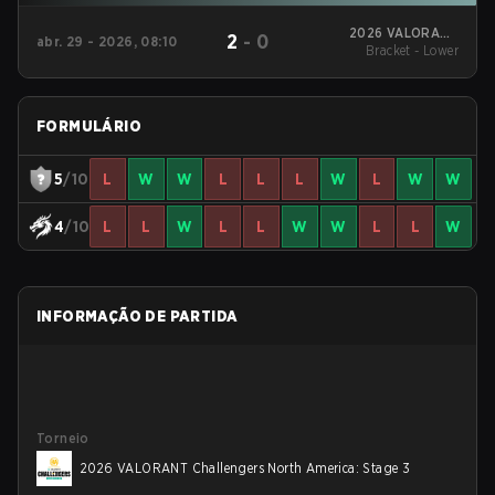
2026 VALORANT
2
-
0
abr. 29 - 2026, 08:10
Challengers North
Bracket - Lower
America: Stage 2
FORMULÁRIO
5
/10
L
W
W
L
L
L
W
L
W
W
4
/10
L
L
W
L
L
W
W
L
L
W
INFORMAÇÃO DE PARTIDA
Torneio
2026 VALORANT Challengers North America: Stage 3