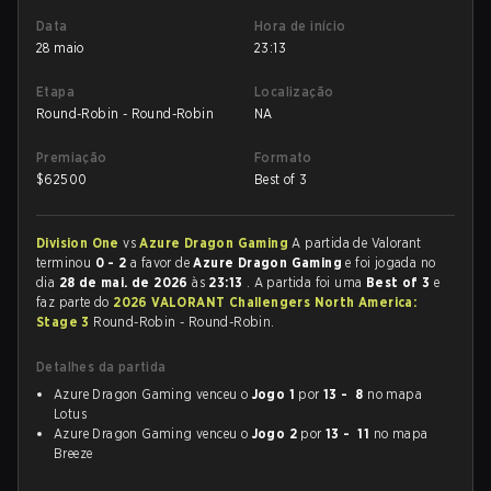
Data
Hora de início
28 maio
23:13
Etapa
Localização
Round-Robin - Round-Robin
NA
Premiação
Formato
$
62500
Best of 3
Division One
vs
Azure Dragon Gaming
A partida de Valorant
terminou
0 - 2
a favor de
Azure Dragon Gaming
e foi jogada no
dia
28 de mai. de 2026
às
23:13
. A partida foi uma
Best of 3
e
faz parte do
2026 VALORANT Challengers North America:
Stage 3
Round-Robin - Round-Robin.
Detalhes da partida
Azure Dragon Gaming venceu o
Jogo 1
por
13 - 8
no mapa
Lotus
Azure Dragon Gaming venceu o
Jogo 2
por
13 - 11
no mapa
Breeze