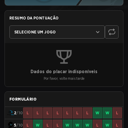
RESUMO DA PONTUAÇÃO
SELECIONE UM JOGO
Dados do placar indisponíveis
Por favor, volte mais tarde
FORMULÁRIO
2
/10
L
L
L
L
L
L
L
W
W
L
5
/10
L
W
L
L
W
W
W
L
W
L