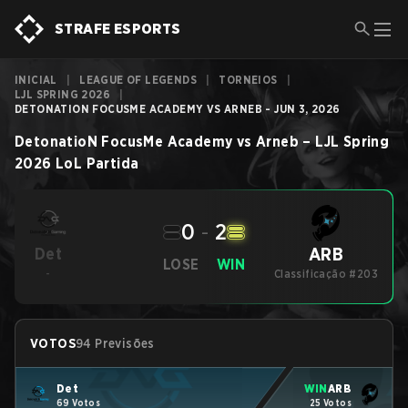
STRAFE ESPORTS
INICIAL
|
LEAGUE OF LEGENDS
|
TORNEIOS
|
LJL SPRING 2026
|
DETONATION FOCUSME ACADEMY VS ARNEB - JUN 3, 2026
DetonatioN FocusMe Academy
vs
Arneb
–
LJL Spring
2026
LoL
Partida
0
-
2
ARB
Det
LOSE
WIN
-
Classificação #203
VOTOS
94 Previsões
Det
WIN
ARB
69 Votos
25 Votos