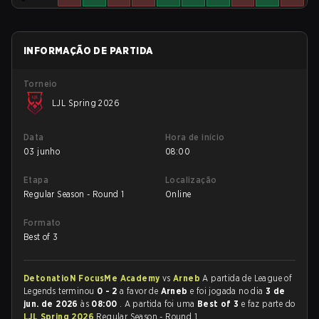
INFORMAÇÃO DE PARTIDA
Torneio
LJL Spring 2026
Data
Hora de início
03 junho
08:00
Etapa
Localização
Regular Season - Round 1
Online
Formato
Best of 3
DetonatioN FocusMe Academy
vs
Arneb
A partida de League of
Legends terminou
0 - 2
a favor de
Arneb
e foi jogada no dia
3 de
jun. de 2026
às
08:00
. A partida foi uma
Best of 3
e faz parte do
LJL Spring 2026
Regular Season - Round 1.