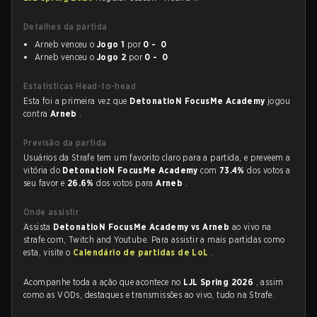
Detalhes da partida
Arneb venceu o
Jogo 1
por
0 - 0
Arneb venceu o
Jogo 2
por
0 - 0
Estatísticas Head-to-head
Esta foi a primeira vez que
DetonatioN FocusMe Academy
jogou
contra
Arneb
.
Previsão da partida
Usuários da Strafe tem um favorito claro para a partida, e preveem a
vitória do
DetonatioN FocusMe Academy
com
73.4%
dos votos a
seu favor e
26.6%
dos votos para
Arneb
.
Onde assistir
Assista
DetonatioN FocusMe Academy vs Arneb
ao vivo na
strafe.com, Twitch and Youtube. Para assistir a mais partidas como
esta, visite o
Calendário de partidas de LoL
.
Acompanhe toda a ação que acontece no
LJL Spring 2026
, assim
como as VODs, destaques e transmissões ao vivo, tudo na Strafe.