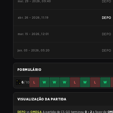
mai. 29 - 2026, 09:40
DEPO
abr. 26 - 2026, 11:19
DEPO
mar. 15 - 2026, 12:01
DEPO
jan. 03 - 2026, 05:20
DEPO
FORMULÁRIO
6
/10
L
W
W
W
L
W
L
W
VISUALIZAÇÃO DA PARTIDA
DEPO
vs
OMEGA
A partida de CS:GO terminou
0 - 2
a favor de
OM