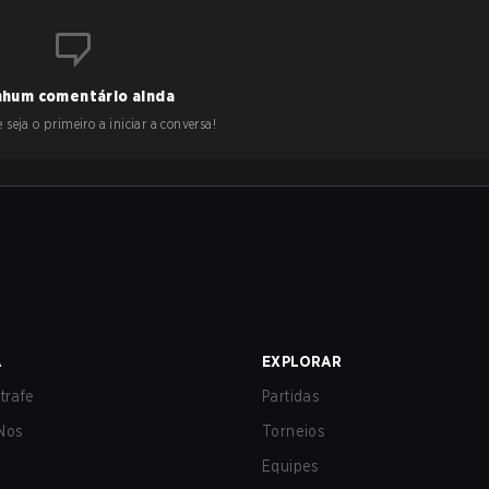
hum comentário ainda
 seja o primeiro a iniciar a conversa!
A
EXPLORAR
trafe
Partidas
Nos
Torneios
Equipes