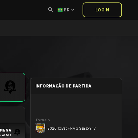
BR
LOGIN
INFORMAÇÃO DE PARTIDA
Torneio
2026 1xBet FRAG Season 17
MEGA
4 Votos