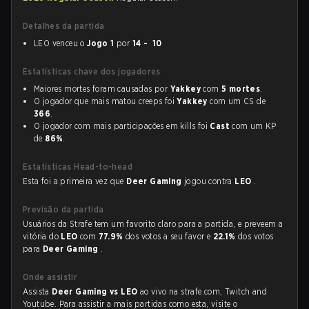
Detalhes da partida
LEO venceu o
Jogo 1
por
14 - 10
Estatísticas chave dos jogadores
Maiores mortes foram causadas por
Yakkey
com
5 mortes
.
O jogador que mais matou creeps foi
Yakkey
com um CS de
366
.
O jogador com mais participações em kills foi
Cast
com um KP
de
86%
.
Estatísticas Head-to-head
Esta foi a primeira vez que
Deer Gaming
jogou contra
LEO
.
Previsão da partida
Usuários da Strafe tem um favorito claro para a partida, e preveem a
vitória do
LEO
com
77.9%
dos votos a seu favor e
22.1%
dos votos
para
Deer Gaming
.
Onde assistir
Assista
Deer Gaming vs LEO
ao vivo na strafe.com, Twitch and
Youtube. Para assistir a mais partidas como esta, visite o