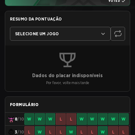
VOTED
RESUMO DA PONTUAÇÃO
SELECIONE UM JOGO
Dados do placar indisponíveis
Por favor, volte mais tarde
FORMULÁRIO
8
/10
W
W
W
L
L
W
W
W
W
W
3
/10
L
W
L
L
W
L
L
W
L
L