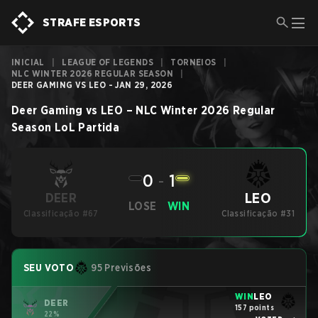
STRAFE ESPORTS
INICIAL
|
LEAGUE OF LEGENDS
|
TORNEIOS
|
NLC WINTER 2026 REGULAR SEASON
|
DEER GAMING VS LEO - JAN 29, 2026
Deer Gaming
vs
LEO
–
NLC Winter 2026 Regular
Season
LoL
Partida
0
-
1
LEO
DEER
LOSE
WIN
Classificação #67
Classificação #31
SEU VOTO
95 Previsões
WIN
LEO
DEER
157 points
22%