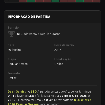
INFORMAÇÃO DE PARTIDA
Torneio
NLC Winter 2026 Regular Season
Data
Hora de início
29 janeiro
20:15
Etapa
Localização
Regular Season
Online
Formato
Best of 1
Deer Gaming
vs
LEO
A partida de League of Legends terminou
0 - 1
a favor de
LEO
e foi jogada no dia
29 de jan. de 2026
às
20:15
. A partida foi uma
Best of 1
e faz parte do
NLC Winter
2026 Regular Season
Regular Season.