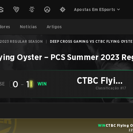
Apostas Em ESports
dores
Notícias
Artigos
 2023 REGULAR SEASON
|
DEEP CROSS GAMING VS CTBC FLYING OYSTER 
ying Oyster
–
PCS Summer 2023 Reg
CTBC Flying
0
-
1
SE
WIN
Classificação #17
Oyster
WIN
CTBC Flying 
22