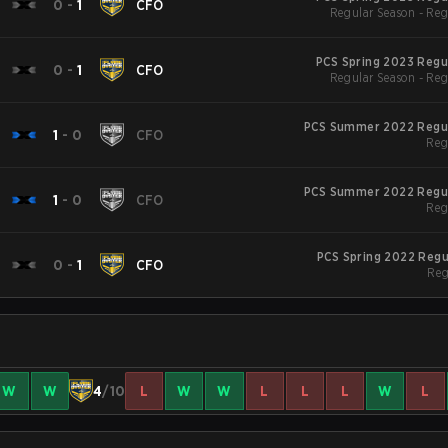
0
-
1
CFO
Regular Season - Reg
PCS Spring 2023 Regu
0
-
1
CFO
Regular Season - Reg
PCS Summer 2022 Regu
1
-
0
CFO
Reg
PCS Summer 2022 Regu
1
-
0
CFO
Reg
PCS Spring 2022 Regu
0
-
1
CFO
Reg
W
W
4
/10
L
W
W
L
L
L
W
L