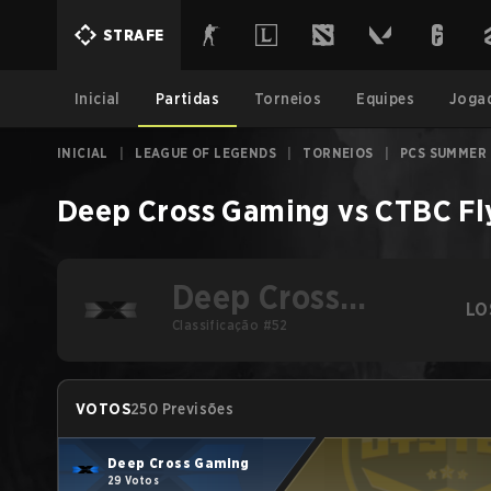
STRAFE
Inicial
Partidas
Torneios
Equipes
Joga
INICIAL
|
LEAGUE OF LEGENDS
|
TORNEIOS
|
PCS SUMMER
Deep Cross Gaming
vs
CTBC Fl
Deep Cross
LO
Gaming
Classificação #52
VOTOS
250 Previsões
Deep Cross Gaming
29 Votos