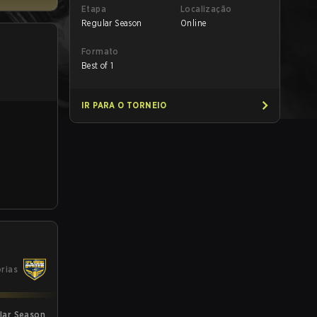
Etapa
Localização
Regular Season
Online
Formato
Best of 1
IR PARA O TORNEIO
órias
lar Season