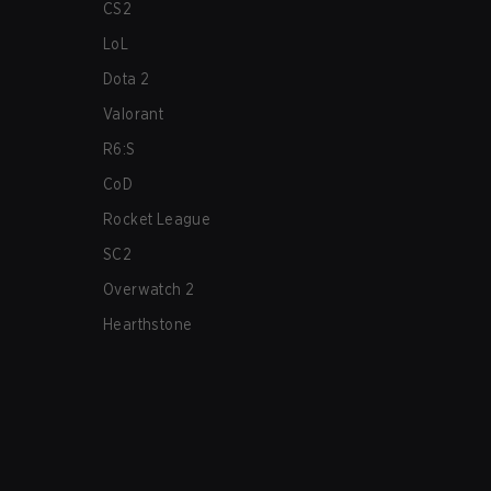
CS2
LoL
Dota 2
Valorant
R6:S
CoD
Rocket League
SC2
Overwatch 2
Hearthstone