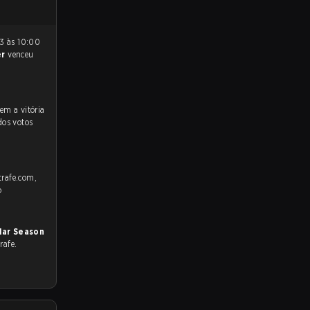
er
venceu
dos votos
trafe.com,
o
lar Season
rafe.