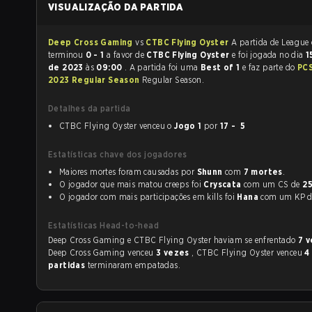
VISUALIZAÇÃO DA PARTIDA
Deep Cross Gaming
vs
CTBC Flying Oyster
A partida de League of Legends
terminou
0 - 1
a favor de
CTBC Flying Oyster
e foi jogada no dia
1
de 2023
às
09:00
. A partida foi uma
Best of 1
e faz parte do
PC
2023 Regular Season
Regular Season.
Detalhes da partida
CTBC Flying Oyster venceu o
Jogo 1
por
17 - 5
Estatísticas chave dos jogadores
Maiores mortes foram causadas por
Shunn
com
7 mortes
.
O jogador que mais matou creeps foi
Cryscata
com um CS de
2
O jogador com mais participações em kills foi
Hana
com um KP
Estatísticas Head-to-head
Deep Cross Gaming e CTBC Flying Oyster haviam se enfrentado
7 
Deep Cross Gaming venceu
3 vezes
, CTBC Flying Oyster venceu
4
partidas
terminaram empatadas.