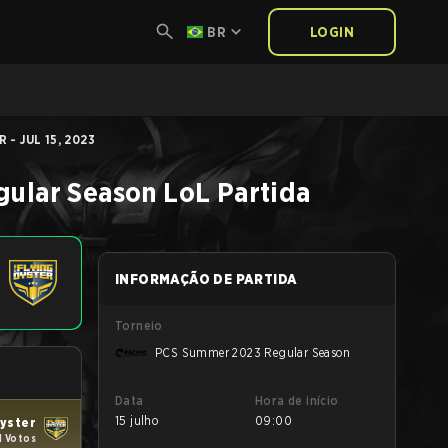
BR
LOGIN
- JUL 15, 2023
ular Season
LoL
Partida
INFORMAÇÃO DE PARTIDA
Torneio
PCS Summer 2023 Regular Season
Data
Hora de início
15 julho
09:00
Oyster
1 Votos