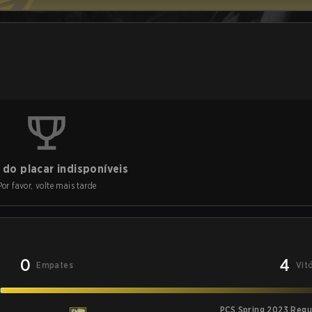
do placar indisponíveis
Por favor, volte mais tarde
0
4
Empates
Vit
PCS Spring 2023 Regu