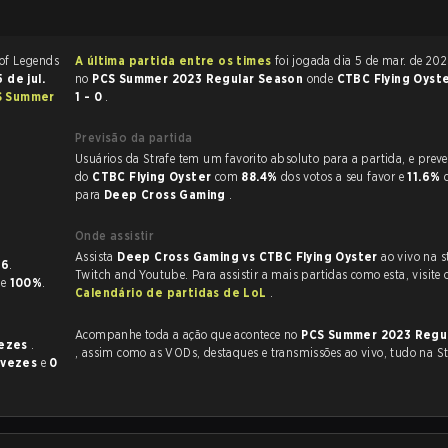
A última partida entre os times
foi jogada dia 5 de mar. de 2023 às 10:00
5 de jul.
no
PCS Summer 2023 Regular Season
onde
CTBC Flying Oyst
S Summer
1 - 0
.
Previsão da partida
Usuários da Strafe tem um favorito absoluto para a partida, e preveem a vitória
do
CTBC Flying Oyster
com
88.4%
dos votos a seu favor e
11.6%
para
Deep Cross Gaming
.
Onde assistir
Assista
Deep Cross Gaming vs CTBC Flying Oyster
ao vivo na s
56
.
Twitch and Youtube. Para assistir a mais partidas como esta, visite 
 de
100%
.
Calendário de partidas de LoL
.
Acompanhe toda a ação que acontece no
PCS Summer 2023 Regu
vezes
.
, assim como as VODs, destaques e transmissões ao vivo, tudo na St
 vezes
e
0