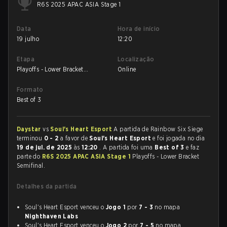
R6S 2025 APAC ASIA Stage 1
Data
Hora de início
19 julho
12:20
Etapa
Localização
Playoffs - Lower Bracket
Online
Semifinal
Formato
Best of 3
Daystar
vs
Soul's Heart Esport
A partida de Rainbow Six Siege
terminou
0 - 2
a favor de
Soul's Heart Esport
e foi jogada no dia
19 de jul. de 2025
às
12:20
. A partida foi uma
Best of 3
e faz
parte do
R6S 2025 APAC ASIA Stage 1
Playoffs - Lower Bracket
Semifinal.
Detalhes da partida
Soul's Heart Esport venceu o
Jogo 1
por
7 - 3
no mapa
Nighthaven Labs
Soul's Heart Esport venceu o
Jogo 2
por
7 - 5
no mapa