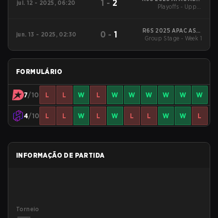
1
-
2
jul. 12 - 2025, 06:20
Playoffs - Upper
Stage 1
Bracket Quarterfinals
R6S 2025 APAC ASIA
0
-
1
jun. 13 - 2025, 02:30
Group Stage - Week 1
Stage 1
FORMULÁRIO
7
/10
L
L
W
L
W
W
W
W
W
W
4
/10
L
L
W
L
W
L
L
W
W
L
INFORMAÇÃO DE PARTIDA
Torneio