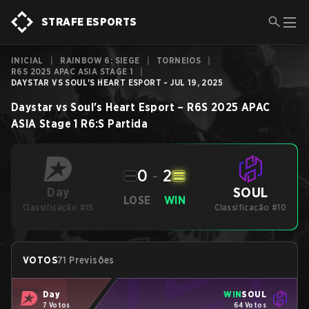
STRAFE ESPORTS
INICIAL
|
RAINBOW 6: SIEGE
|
TORNEIOS
|
R6S 2025 APAC ASIA STAGE 1
|
DAYSTAR VS SOUL'S HEART ESPORT - JUL 19, 2025
Daystar
vs
Soul's Heart Esport
–
R6S 2025 APAC
ASIA Stage 1
R6:S
Partida
0
-
2
SOUL
Day
LOSE
WIN
Classificação #15
Classificação #10
VOTOS
71 Previsões
Day
WIN
SOUL
7 Votos
64 Votos