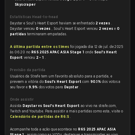
Skyscraper
Estatísticas Head-to-head
Daystar e Soul's Heart Esport haviam se enfrentado
2 vezes
.
Daystar venceu
0 vezes
, Soul's Heart Esport venceu
2 vezes
e
0
partidas
terminaram empatadas.
A última partida entre os times
foi jogada dia 12 de jul. de 2025
às 06:20 no
R6S 2025 APAC ASIA Stage 1
onde
Soul's Heart
Esport
venceu
2 - 1
.
Previsão da partida
Usuários da Strafe tem um favorito absoluto para a partida, e
preveem a vitória do
Soul's Heart Esport
com
90.1%
dos votos a
seu favor e
9.9%
dos votos para
Daystar
.
Onde assistir
Assista
Daystar vs Soul's Heart Esport
ao vivo na strafe.com,
Twitch and Youtube. Para assistir a mais partidas como esta, visite o
Calendário de partidas de R6:S
.
Acompanhe toda a ação que acontece no
R6S 2025 APAC ASIA
Stage 1
, assim como as VODs, destaques e transmissões ao vivo,