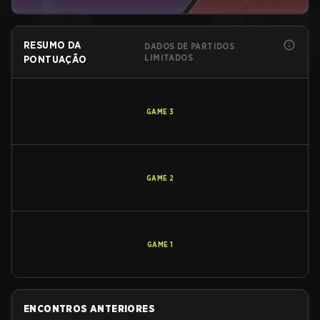
RESUMO DA
DADOS DE PARTIDOS
LIMITADOS
PONTUAÇÃO
GAME
3
GAME
2
GAME
1
ENCONTROS ANTERIORES