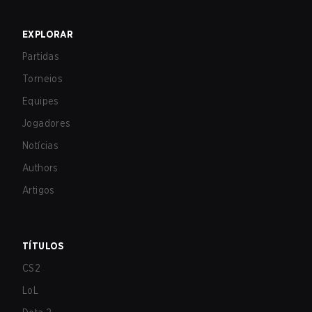
EXPLORAR
Partidas
Torneios
Equipes
Jogadores
Notícias
Authors
Artigos
TÍTULOS
CS2
LoL