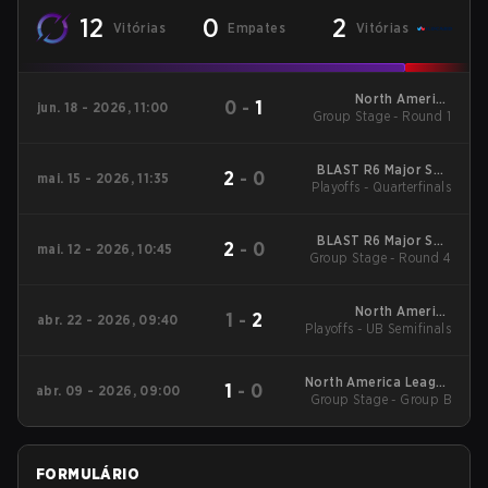
12
0
2
Vitórias
Empates
Vitórias
North America
0
-
1
jun. 18 - 2026, 11:00
Group Stage - Round 1
League Stage 1
BLAST R6 Major Salt
2
-
0
mai. 15 - 2026, 11:35
Playoffs - Quarterfinals
Lake City
BLAST R6 Major Salt
2
-
0
mai. 12 - 2026, 10:45
Group Stage - Round 4
Lake City
North America
1
-
2
abr. 22 - 2026, 09:40
Playoffs - UB Semifinals
League - North
America League
Kickoff
North America League
1
-
0
abr. 09 - 2026, 09:00
Group Stage - Group B
- North America
League Kickoff
FORMULÁRIO