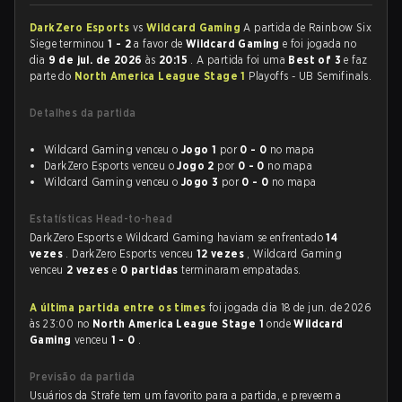
DarkZero Esports
vs
Wildcard Gaming
A partida de Rainbow Six
Siege terminou
1 - 2
a favor de
Wildcard Gaming
e foi jogada no
dia
9 de jul. de 2026
às
20:15
. A partida foi uma
Best of 3
e faz
parte do
North America League Stage 1
Playoffs - UB Semifinals.
Detalhes da partida
Wildcard Gaming venceu o
Jogo 1
por
0 - 0
no mapa
DarkZero Esports venceu o
Jogo 2
por
0 - 0
no mapa
Wildcard Gaming venceu o
Jogo 3
por
0 - 0
no mapa
Estatísticas Head-to-head
DarkZero Esports e Wildcard Gaming haviam se enfrentado
14
vezes
. DarkZero Esports venceu
12 vezes
, Wildcard Gaming
venceu
2 vezes
e
0 partidas
terminaram empatadas.
A última partida entre os times
foi jogada dia 18 de jun. de 2026
às 23:00 no
North America League Stage 1
onde
Wildcard
Gaming
venceu
1 - 0
.
Previsão da partida
Usuários da Strafe tem um favorito para a partida, e preveem a