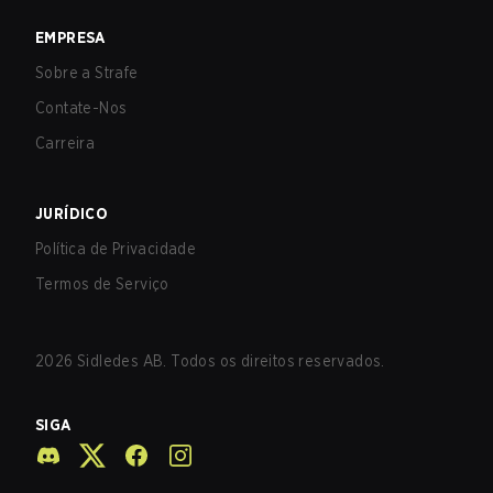
EMPRESA
Sobre a Strafe
Contate-Nos
Carreira
JURÍDICO
Política de Privacidade
Termos de Serviço
2026
Sidledes AB. Todos os direitos reservados.
SIGA