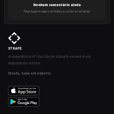
Nenhum comentário ainda
Faça login e seja o primeiro a iniciar a conversa!
STRAFE
A experiência nº1 dos fãs de eSports na web e em
dispositivos móveis.
Strafe, tudo em eSports