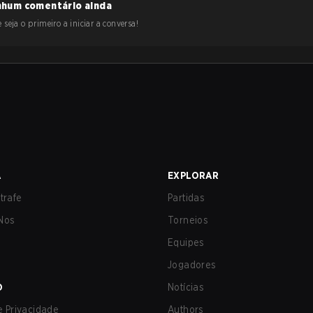
hum comentário ainda
 seja o primeiro a iniciar a conversa!
A
EXPLORAR
trafe
Partidas
Nos
Torneios
Equipes
Jogadores
O
Notícias
de Privacidade
Authors