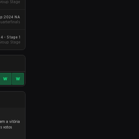
Group Stage
up:2024 NA
ket - Quarterfinals
4 - Stage 1
Group Stage
W
W
s votos