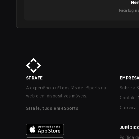
Nen
Faça login e
STRAFE
EMPRES
A experiência nº1 dos fãs de eSports na
Sobre a S
web e em dispositivos móveis.
Contate-
Carreira
Strafe, tudo em eSports
JURÍDIC
Política 