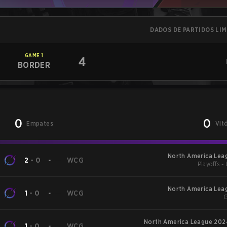
DADOS DE PARTIDOS LI
GAME
1
4
BORDER
0
0
Empates
Vit
North America Leag
2
-
0
WCG
Playoffs -
North America Leag
1
-
0
WCG
G
North America League 2024
1
-
0
WCG