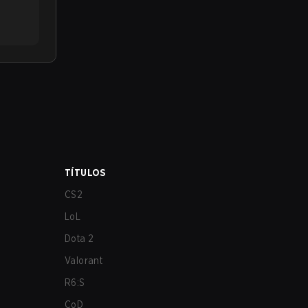
TÍTULOS
CS2
LoL
Dota 2
Valorant
R6:S
CoD