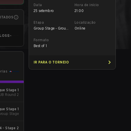
Data
Hora de início
25 setembro
21:00
MITADOS
Etapa
Localização
Group Stage - Group
Online
Stage
LOSE
Formato
Best of 1
IR PARA O TORNEIO
órias
ue Stage 1
 UB Round 2
ue Stage 1
roup Stage
 - Stage 2