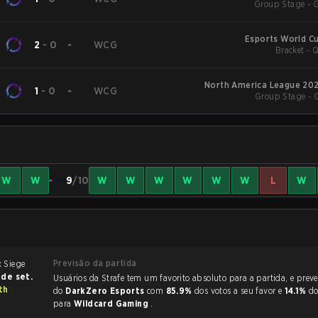
Group Stage - 
Esports World C
2
-
0
WCG
Brac
North America League 202
1
-
0
WCG
Group Stage - 
W
W
9
/10
W
W
W
W
W
W
L
W
Previsão da partida
 de set.
Usuários da Strafe tem um favorito absoluto para a partida, e preveem a vitória
th
do
DarkZero Esports
com
85.9%
dos votos a seu favor e
14.1%
do
para
Wildcard Gaming
.