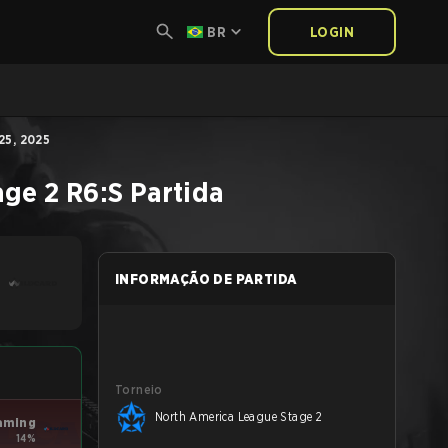
BR
LOGIN
5, 2025
age 2
R6:S
Partida
INFORMAÇÃO DE PARTIDA
Torneio
North America League Stage 2
aming
14%