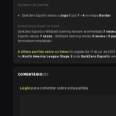
Detalhes da partida
DarkZero Esports venceu o
Jogo 1
por
7 - 4
no mapa
Border
Estatísticas Head-to-head
DarkZero Esports e Wildcard Gaming haviam se enfrentado
7 veze
Esports venceu
7 vezes
, Wildcard Gaming venceu
0 vezes
e
0 pa
terminaram empatadas.
A última partida entre os times
foi jogada dia 17 de jul. de 2025 às 22:15
no
North America League Stage 2
onde
DarkZero Esports
ven
COMENTÁRIO
(
0
)
Login
para comentar sobre esta partida