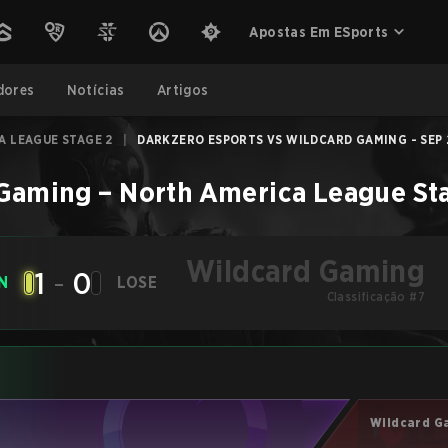
Apostas Em ESports
dores
Notícias
Artigos
A LEAGUE STAGE 2
|
DARKZERO ESPORTS VS WILDCARD GAMING - SEP 2
 Gaming
–
North America League St
Wildcard Gaming
1
-
0
N
LOSE
Classificação #7
Wildcard G