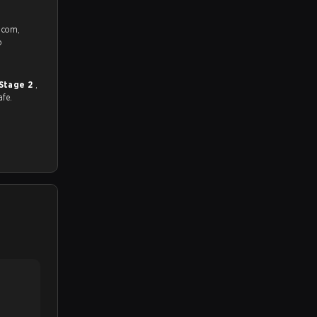
e.com,
o
 Stage 2
,
afe.