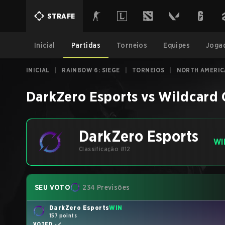
STRAFE
Inicial
Partidas
Torneios
Equipes
Joga
INICIAL
|
RAINBOW 6: SIEGE
|
TORNEIOS
|
NORTH AMERIC
DarkZero Esports
vs
Wildcard
DarkZero Esports
WI
Classificação #12
SEU VOTO
234 Previsões
DarkZero Esports
WIN
157 points
VOTED