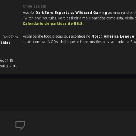
Onde assistir
Assista
DarkZero Esports vs Wildcard Gaming
ao vivo na straf
Twitch and Youtube. Para assistir a mais partidas como esta, visite 
Calendário de partidas de R6:S
.
Acompanhe toda a ação que acontece no
North America League
s
. DarkZero
assim como as VODs, destaques e transmissões ao vivo, tudo na Str
rtidas
ceu
2 - 0
.