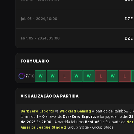
jul. 05 - 2024, 10:00
DZE
abr. 05 - 2024, 09:00
DZE
FORMULÁRIO
7
/10
W
W
L
W
W
L
W
L
VISUALIZAÇÃO DA PARTIDA
DarkZero Esports
vs
Wildcard Gaming
A partida de Rainbow Six Siege
terminou
1 - 0
a favor de
DarkZero Esports
e foi jogada no dia
25
de 2025
às
21:00
. A partida foi uma
Best of 1
e faz parte do
Nor
America League Stage 2
Group Stage - Group Stage.