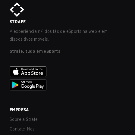
STRAFE
A experiência nº1 dos fãs de eSports na web e em
dispositivos móveis.
Strafe, tudo em eSports
EMPRESA
Sobre a Strafe
Contate-Nos