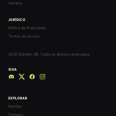
Carreira
JURÍDICO
Política de Privacidade
Termos de Serviço
2026
Sidledes AB. Todos os direitos reservados.
SIGA
EXPLORAR
Partidas
Torneios