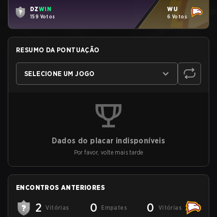
DZ
WIN
WU
159 Votos
6 Votos
RESUMO DA PONTUAÇÃO
SELECIONE UM JOGO
Dados do placar indisponíveis
Por favor, volte mais tarde
ENCONTROS ANTERIORES
2
0
0
Vitórias
Empates
Vitórias