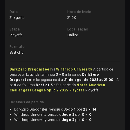
Data
Hora de início
21 agosto
21:00
Etapa
Localização
Playoffs
Online
Formato
Best of 5
DarkZero Dragonsteel
vs
Winthrop University
A partida de
League of Legends terminou
3 - 0
a favor de
DarkZero
Dragonsteel
e foi jogada no dia
21 de ago. de 2025
às
21:00
. A
partida foi uma
Best of 5
e faz parte do
North American
Challengers League Split 2 2025 Playoffs
Playoffs.
Detalhes da partida
DarkZero Dragonsteel venceu o
Jogo 1
por
29 - 14
Winthrop University venceu o
Jogo 2
por
0 - 0
Winthrop University venceu o
Jogo 3
por
0 - 0