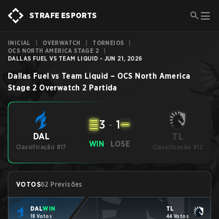
STRAFE ESPORTS
INICIAL
|
OVERWATCH
|
TORNEIOS
|
OCS NORTH AMERICA STAGE 2
|
DALLAS FUEL VS TEAM LIQUID - JUN 21, 2026
Dallas Fuel
vs
Team Liquid
–
OCS North America
Stage 2
Overwatch 2
Partida
3
-
1
TL
DAL
WIN
LOSE
Classificação #17
Classificação #12
VOTOS
62 Previsões
DAL
WIN
TL
18 Votos
44 Votos