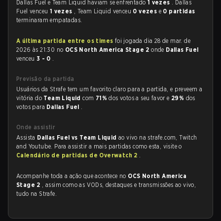
Dallas Fuel e Team Liquid haviam se enfrentado
1 vezes
. Dallas
Fuel venceu
1 vezes
, Team Liquid venceu
0 vezes
e
0 partidas
terminaram empatadas.
A última partida entre os times
foi jogada dia 28 de mar. de
2026 às 21:30 no
OCS North America Stage 2
onde
Dallas Fuel
venceu
3 - 0
.
Previsão da partida
Usuários da Strafe tem um favorito claro para a partida, e preveem a
vitória do
Team Liquid
com
71%
dos votos a seu favor e
29%
dos
votos para
Dallas Fuel
.
Onde assistir
Assista
Dallas Fuel vs Team Liquid
ao vivo na strafe.com, Twitch
and Youtube. Para assistir a mais partidas como esta, visite o
Calendário de partidas de Overwatch 2
.
Acompanhe toda a ação que acontece no
OCS North America
Stage 2
, assim como as VODs, destaques e transmissões ao vivo,
tudo na Strafe.