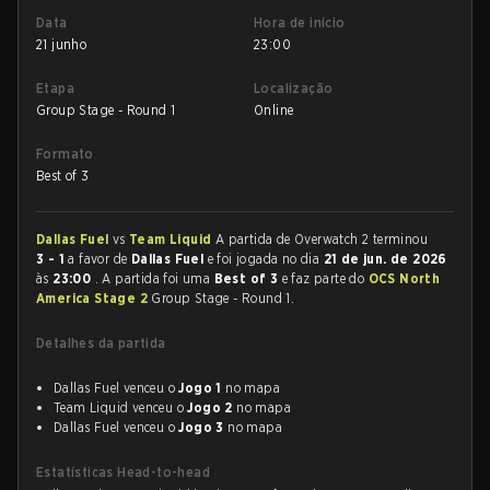
Data
Hora de início
21 junho
23:00
Etapa
Localização
Group Stage - Round 1
Online
Formato
Best of 3
Dallas Fuel
vs
Team Liquid
A partida de Overwatch 2 terminou
3 - 1
a favor de
Dallas Fuel
e foi jogada no dia
21 de jun. de 2026
às
23:00
. A partida foi uma
Best of 3
e faz parte do
OCS North
America Stage 2
Group Stage - Round 1.
Detalhes da partida
Dallas Fuel venceu o
Jogo 1
no mapa
Team Liquid venceu o
Jogo 2
no mapa
Dallas Fuel venceu o
Jogo 3
no mapa
Estatísticas Head-to-head