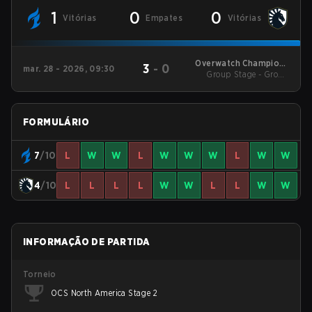
1
0
0
Vitórias
Empates
Vitórias
Overwatch Champions
3
-
0
mar. 28 - 2026, 09:30
Group Stage - Group
Series - North
America Stage 1
Stage
FORMULÁRIO
7
/10
L
W
W
L
W
W
W
L
W
W
4
/10
L
L
L
L
W
W
L
L
W
W
INFORMAÇÃO DE PARTIDA
Torneio
OCS North America Stage 2