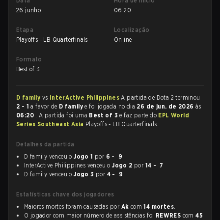
Data
Hora de início
26 junho
06:20
Etapa
Localização
Playoffs - LB Quarterfinals
Online
Formato
Best of 3
D family
vs
InterActive Philippines
A partida de Dota 2 terminou
2 - 1
a favor de
D family
e foi jogada no dia
26 de jun. de 2026
às
06:20
. A partida foi uma
Best of 3
e faz parte do
EPL World
Series Southeast Asia
Playoffs - LB Quarterfinals.
Detalhes da partida
D family venceu o
Jogo 1
por
6 - 9
InterActive Philippines venceu o
Jogo 2
por
14 - 7
D family venceu o
Jogo 3
por
4 - 9
Estatísticas chave dos jogadores
Maiores mortes foram causadas por
Ak
com
14 mortes
.
O jogador com maior número de assistências foi
REWRES
com
45