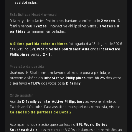
assistências
.
Estatísticas Head-to-head
D family e InterActive Philippines haviam se enfrentado
2 vezes
. D
family venceu
1 vezes
, InterActive Philippines venceu
1 vezes
e
0
partidas
terminaram empatadas.
A última partida entre os times
foi jogada dia 15 de jun. de 2026
às 03:15 no
EPL World Series Southeast Asia
onde
InterActive
Philippines
venceu
2 - 1
.
Previsão da partida
Usuários da Strafe tem um favorito absoluto para a partida, e
preveem a vitória do
InterActive Philippines
com
88.2%
dos votos
a seu favor e
11.8%
dos votos para
D family
.
Onde assistir
Assista
D family vs InterActive Philippines
ao vivo na strafe.com,
Twitch and Youtube. Para assistir a mais partidas como esta, visite o
Calendário de partidas de Dota 2
.
Acompanhe toda a ação que acontece no
EPL World Series
Southeast Asia
, assim como as VODs, destaques e transmissões ao