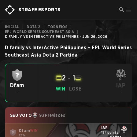
STRAFE ESPORTS
INICIAL
|
DOTA 2
|
TORNEIOS
|
EPL WORLD SERIES SOUTHEAST ASIA
|
D FAMILY VS INTERACTIVE PHILIPPINES - JUN 26, 2026
D family
vs
InterActive Philippines
–
EPL World Series
Southeast Asia
Dota 2
Partida
2
-
1
IAP
Dfam
WIN
LOSE
-
-
SEU VOTO
93 Previsões
IAP
Dfam
WIN
154 points
12%