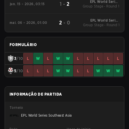
EPL World Series
1
-
2
jun. 15 - 2026, 03:15
Group Stage - Round 1
Southeast Asia
EPL World Series
2
-
0
mai. 06 - 2026, 01:00
Group Stage - Round 1
Southeast Asia
FORMULÁRIO
3
/10
L
W
L
W
W
L
L
L
L
L
5
/10
L
L
L
W
W
L
L
W
W
W
INFORMAÇÃO DE PARTIDA
Torneio
EPL World Series Southeast Asia