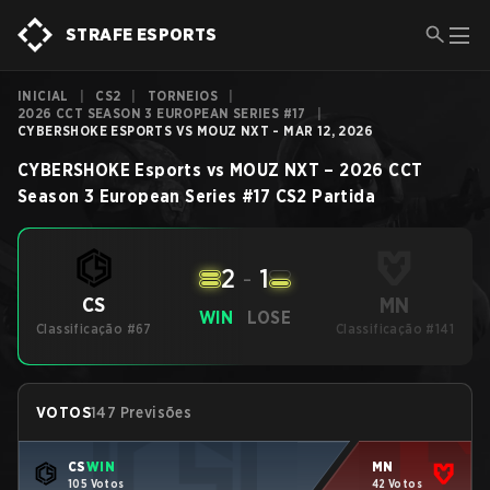
STRAFE ESPORTS
INICIAL
|
CS2
|
TORNEIOS
|
2026 CCT SEASON 3 EUROPEAN SERIES #17
|
CYBERSHOKE ESPORTS VS MOUZ NXT - MAR 12, 2026
CYBERSHOKE Esports
vs
MOUZ NXT
–
2026 CCT
Season 3 European Series #17
CS2
Partida
2
-
1
MN
CS
WIN
LOSE
Classificação #67
Classificação #141
VOTOS
147 Previsões
CS
WIN
MN
105 Votos
42 Votos