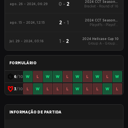
2024 CCT Season 2
0
-
2
ago. 26 - 2024, 06:29
Bracket - Round of 16
European Series #9
2024 CCT Season 2
2
-
1
ago. 15 - 2024, 12:15
European Series #8
Playoffs - Playoffs
Round of 16
2024 Hellcase Cup 10
1
-
2
jul. 29 - 2024, 03:16
Group A - Group A
Winners' Match
FORMULÁRIO
6
/10
W
L
W
W
L
W
L
W
L
W
3
/10
L
W
L
L
L
W
L
L
W
L
INFORMAÇÃO DE PARTIDA