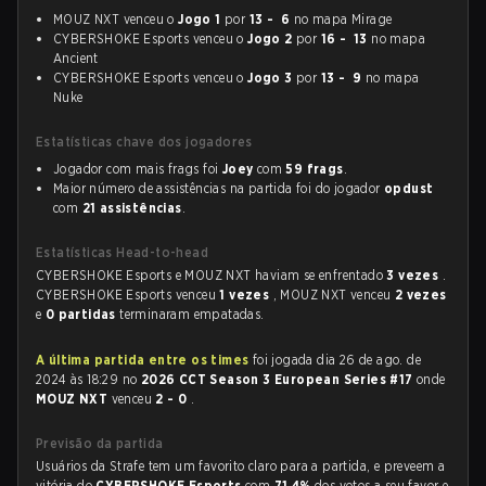
MOUZ NXT venceu o
Jogo 1
por
13 - 6
no mapa Mirage
CYBERSHOKE Esports venceu o
Jogo 2
por
16 - 13
no mapa
Ancient
CYBERSHOKE Esports venceu o
Jogo 3
por
13 - 9
no mapa
Nuke
Estatísticas chave dos jogadores
Jogador com mais frags foi
Joey
com
59 frags
.
Maior número de assistências na partida foi do jogador
opdust
com
21 assistências
.
Estatísticas Head-to-head
CYBERSHOKE Esports e MOUZ NXT haviam se enfrentado
3 vezes
.
CYBERSHOKE Esports venceu
1 vezes
, MOUZ NXT venceu
2 vezes
e
0 partidas
terminaram empatadas.
A última partida entre os times
foi jogada dia 26 de ago. de
2024 às 18:29 no
2026 CCT Season 3 European Series #17
onde
MOUZ NXT
venceu
2 - 0
.
Previsão da partida
Usuários da Strafe tem um favorito claro para a partida, e preveem a
vitória do
CYBERSHOKE Esports
com
71.4%
dos votos a seu favor e