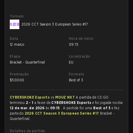
Torneio
2026 CCT Season 3 European Series #17
Data
Hora de início
12 março
09:15
Etapa
Localização
Bracket - Quarterfinal
EU
Premiação
Formato
$
50000
Best of 3
CYBERSHOKE Esports
vs
MOUZ NXT
A partida de CS:GO
terminou
2 - 1
a favor de
CYBERSHOKE Esports
e foi jogada no dia
12 de mar. de 2026
às
09:15
. A partida foi uma
Best of 3
e faz
parte do
2026 CCT Season 3 European Series #17
Bracket -
Quarterfinal.
Detalhes da partida