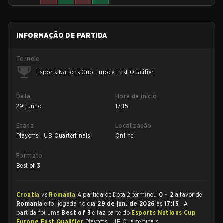
INFORMAÇÃO DE PARTIDA
Torneio
Esports Nations Cup Europe East Qualifier
Data
Hora de início
29 junho
17:15
Etapa
Localização
Playoffs - UB Quarterfinals
Online
Formato
Best of 3
Croatia
vs
Romania
A partida de Dota 2 terminou
0 - 2
a favor de
Romania
e foi jogada no dia
29 de jun. de 2026
às
17:15
. A
partida foi uma
Best of 3
e faz parte do
Esports Nations Cup
Europe East Qualifier
Playoffs - UB Quarterfinals.