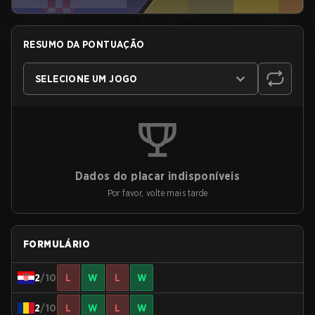
RESUMO DA PONTUAÇÃO
SELECIONE UM JOGO
Dados do placar indisponíveis
Por favor, volte mais tarde
FORMULÁRIO
2
/10
L
W
L
W
2
/10
L
W
L
W