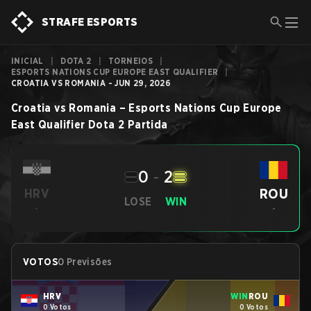
STRAFE ESPORTS
INICIAL
|
DOTA 2
|
TORNEIOS
|
ESPORTS NATIONS CUP EUROPE EAST QUALIFIER
|
CROATIA VS ROMANIA - JUN 29, 2026
Croatia
vs
Romania
–
Esports Nations Cup Europe
East Qualifier
Dota 2
Partida
0
-
2
ROU
HRV
LOSE
WIN
-
-
VOTOS
0 Previsões
HRV
WIN
ROU
0 Votos
0 Votos