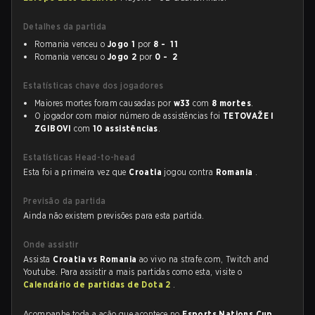
Detalhes da partida
Romania venceu o
Jogo 1
por
8 - 11
Romania venceu o
Jogo 2
por
0 - 2
Estatísticas chave dos jogadores
Maiores mortes foram causadas por
w33
com
8 mortes
.
O jogador com maior número de assistências foi
TETOVAŽE I
ZGIBOVI
com
10 assistências
.
Estatísticas Head-to-head
Esta foi a primeira vez que
Croatia
jogou contra
Romania
.
Previsão da partida
Ainda não existem previsões para esta partida.
Onde assistir
Assista
Croatia vs Romania
ao vivo na strafe.com, Twitch and
Youtube. Para assistir a mais partidas como esta, visite o
Calendário de partidas de Dota 2
.
Acompanhe toda a ação que acontece no
Esports Nations Cup