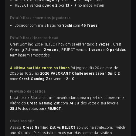
REJECT venceu o
Jogo 2
por
13 - 7
no mapa Haven
Estatísticas chave dos jogadores
Jogador com mais frags foi
Yoshi
com
46 frags
.
Estatísticas Head-to-head
Crest Gaming Zst e REJECT haviam se enfrentado
3 vezes
. Crest
Gaming Zst venceu
2 vezes
, REJECT venceu
1 vezes
e
0 partidas
terminaram empatadas.
A última partida entre os times
foi jogada dia 20 de mar. de
2026 às 10:25 no
2026 VALORANT Challengers Japan Split 2
onde
Crest Gaming Zst
venceu
2 - 0
.
Previsão da partida
Usuários da Strafe tem um favorito claro para a partida, e preveem a
vitória do
Crest Gaming Zst
com
74.5%
dos votos a seu favor e
25.5%
dos votos para
REJECT
.
Onde assistir
Assista
Crest Gaming Zst vs REJECT
ao vivo na strafe.com, Twitch
and Youtube. Para assistir a mais partidas como esta, visite o