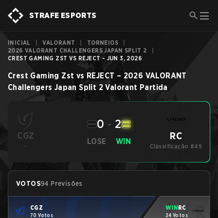
STRAFE ESPORTS
INICIAL
|
VALORANT
|
TORNEIOS
|
2026 VALORANT CHALLENGERS JAPAN SPLIT 2
|
CREST GAMING ZST VS REJECT - JUN 3, 2026
Crest Gaming Zst
vs
REJECT
–
2026 VALORANT
Challengers Japan Split 2
Valorant
Partida
0
-
2
RC
CGZ
LOSE
WIN
-
Classificação #49
VOTOS
94 Previsões
CGZ
WIN
RC
70 Votos
24 Votos