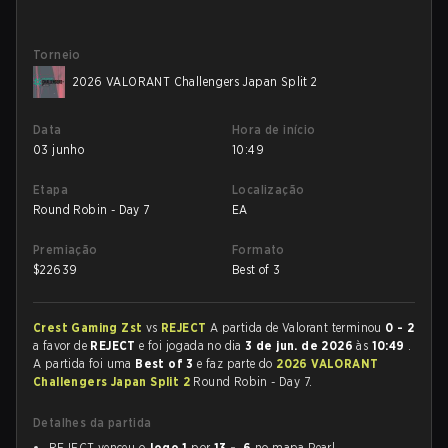
Torneio
2026 VALORANT Challengers Japan Split 2
Data
Hora de início
03 junho
10:49
Etapa
Localização
Round Robin - Day 7
EA
Premiação
Formato
$
22639
Best of 3
Crest Gaming Zst
vs
REJECT
A partida de Valorant terminou
0 - 2
a favor de
REJECT
e foi jogada no dia
3 de jun. de 2026
às
10:49
.
A partida foi uma
Best of 3
e faz parte do
2026 VALORANT
Challengers Japan Split 2
Round Robin - Day 7.
Detalhes da partida
REJECT venceu o
Jogo 1
por
13 - 6
no mapa Pearl