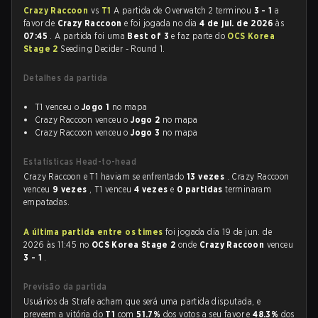
Crazy Raccoon
vs
T1
A partida de Overwatch 2 terminou
3 - 1
a
favor de
Crazy Raccoon
e foi jogada no dia
4 de jul. de 2026
às
07:45
. A partida foi uma
Best of 3
e faz parte do
OCS Korea
Stage 2
Seeding Decider - Round 1.
Detalhes da partida
T1 venceu o
Jogo 1
no mapa
Crazy Raccoon venceu o
Jogo 2
no mapa
Crazy Raccoon venceu o
Jogo 3
no mapa
Estatísticas Head-to-head
Crazy Raccoon e T1 haviam se enfrentado
13 vezes
. Crazy Raccoon
venceu
9 vezes
, T1 venceu
4 vezes
e
0 partidas
terminaram
empatadas.
A última partida entre os times
foi jogada dia 19 de jun. de
2026 às 11:45 no
OCS Korea Stage 2
onde
Crazy Raccoon
venceu
3 - 1
.
Previsão da partida
Usuários da Strafe acham que será uma partida disputada, e
preveem a vitória do
T1
com
51.7%
dos votos a seu favor e
48.3%
dos