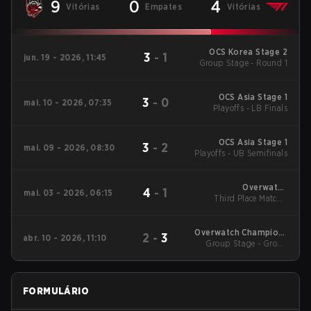
9
0
4
Vitórias
Empates
Vitórias
OCS Korea Stage 2
3
-
1
jun. 19 - 2026, 11:45
Group Stage - Round 1
OCS Asia Stage 1
3
-
0
mai. 10 - 2026, 07:35
Playoffs - LB Finals
OCS Asia Stage 1
3
-
2
mai. 09 - 2026, 08:30
Playoffs - UB Semifinals
Overwatch
4
-
1
mai. 03 - 2026, 06:15
Champions Series -
Third Place Match -
Third Place Match
Korea Stage 1
Overwatch Champions
2
-
3
abr. 10 - 2026, 11:10
Series - Korea Stage 1
Group Stage - Group
Stage
FORMULÁRIO