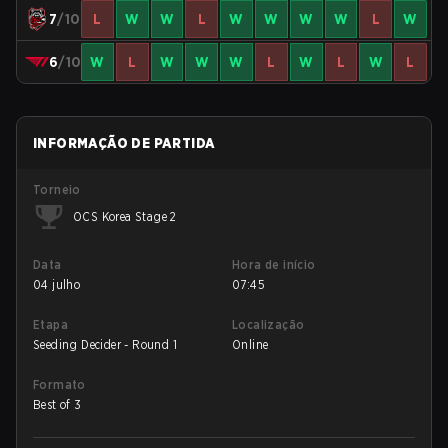
7
/10
L
W
W
L
W
W
W
W
L
W
6
/10
W
L
W
W
W
L
W
L
W
L
INFORMAÇÃO DE PARTIDA
Torneio
OCS Korea Stage 2
Data
Hora de início
04 julho
07:45
Etapa
Localização
Seeding Decider - Round 1
Online
Formato
Best of 3