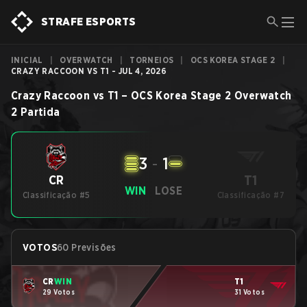
STRAFE ESPORTS
INICIAL
|
OVERWATCH
|
TORNEIOS
|
OCS KOREA STAGE 2
|
CRAZY RACCOON VS T1 - JUL 4, 2026
Crazy Raccoon
vs
T1
–
OCS Korea Stage 2
Overwatch
2
Partida
3
-
1
T1
CR
WIN
LOSE
Classificação #5
Classificação #7
VOTOS
60 Previsões
CR
WIN
T1
29 Votos
31 Votos