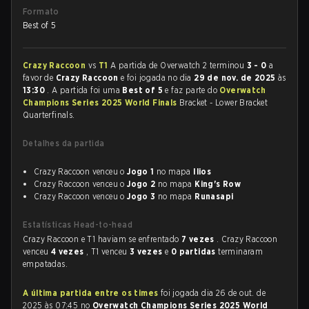
Formato
Best of 5
Crazy Raccoon
vs
T1
A partida de Overwatch 2 terminou
3 - 0
a
favor de
Crazy Raccoon
e foi jogada no dia
29 de nov. de 2025
às
13:30
. A partida foi uma
Best of 5
e faz parte do
Overwatch
Champions Series 2025 World Finals
Bracket - Lower Bracket
Quarterfinals.
Detalhes da partida
Crazy Raccoon venceu o
Jogo 1
no mapa
Ilios
Crazy Raccoon venceu o
Jogo 2
no mapa
King's Row
Crazy Raccoon venceu o
Jogo 3
no mapa
Runasapi
Estatísticas Head-to-head
Crazy Raccoon e T1 haviam se enfrentado
7 vezes
. Crazy Raccoon
venceu
4 vezes
, T1 venceu
3 vezes
e
0 partidas
terminaram
empatadas.
A última partida entre os times
foi jogada dia 26 de out. de
2025 às 07:45 no
Overwatch Champions Series 2025 World