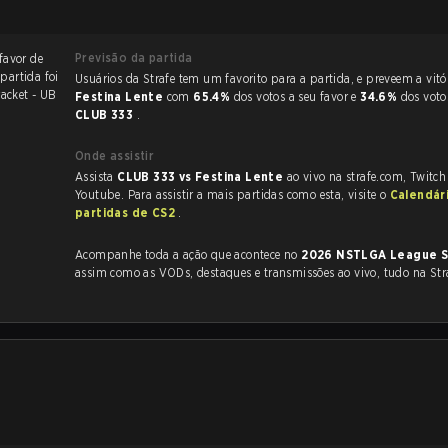
Previsão da partida
favor de
 partida foi
Usuários da Strafe tem um favorito para a partida, e p
acket - UB
Festina Lente
com
65.4%
dos votos a seu favor e
34.6%
dos voto
CLUB 333
.
Onde assistir
Assista
CLUB 333 vs Festina Lente
ao vivo na strafe.com, Twitc
Youtube. Para assistir a mais partidas como esta, visite o
Calendár
partidas de CS2
.
Acompanhe toda a ação que acontece no
2026 NSTLGA League S
.
assim como as VODs, destaques e transmissões ao vivo, tudo na Str