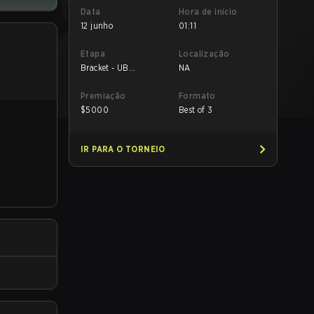
Data
Hora de início
12 junho
01:11
Etapa
Localização
Bracket - UB
NA
Quarterfinal
Premiação
Formato
$
5000
Best of 3
IR PARA O TORNEIO