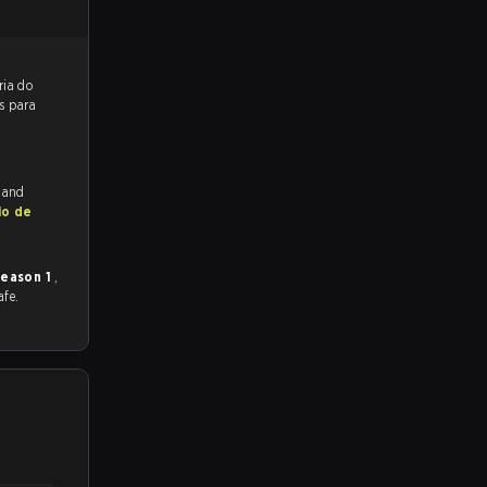
reveem a vitória do
s para
h and
io de
eason 1
,
afe.