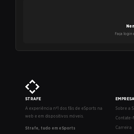
Nen
Faça login e
STRAFE
EMPRES
A experiência nº1 dos fãs de eSports na
Sobre a S
web e em dispositivos móveis.
Contate-
Carreira
Strafe, tudo em eSports