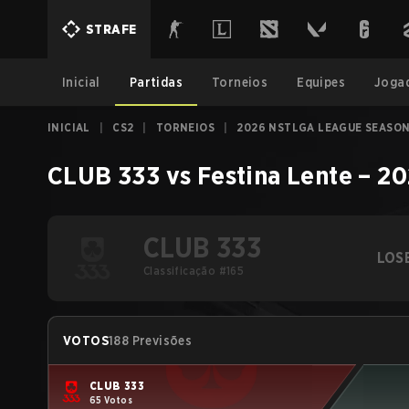
STRAFE
Inicial
Partidas
Torneios
Equipes
Joga
INICIAL
|
CS2
|
TORNEIOS
|
2026 NSTLGA LEAGUE SEASON
CLUB 333
vs
Festina Lente
–
20
CLUB 333
LOS
Classificação #165
VOTOS
188 Previsões
CLUB 333
65 Votos