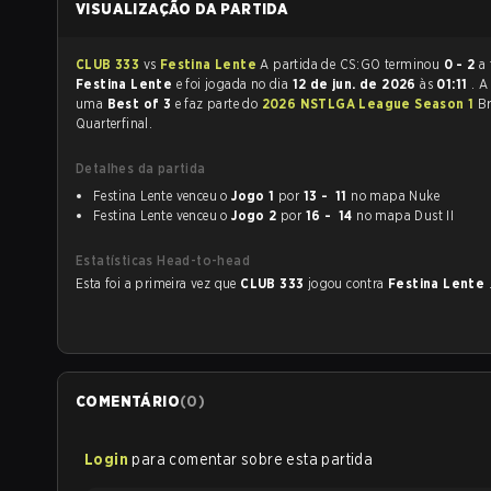
VISUALIZAÇÃO DA PARTIDA
CLUB 333
vs
Festina Lente
A partida de CS:GO terminou
0 - 2
a 
Festina Lente
e foi jogada no dia
12 de jun. de 2026
às
01:11
. A
uma
Best of 3
e faz parte do
2026 NSTLGA League Season 1
Br
Quarterfinal.
Detalhes da partida
Festina Lente venceu o
Jogo 1
por
13 - 11
no mapa Nuke
Festina Lente venceu o
Jogo 2
por
16 - 14
no mapa Dust II
Estatísticas Head-to-head
Esta foi a primeira vez que
CLUB 333
jogou contra
Festina Lente
COMENTÁRIO
(
0
)
Login
para comentar sobre esta partida