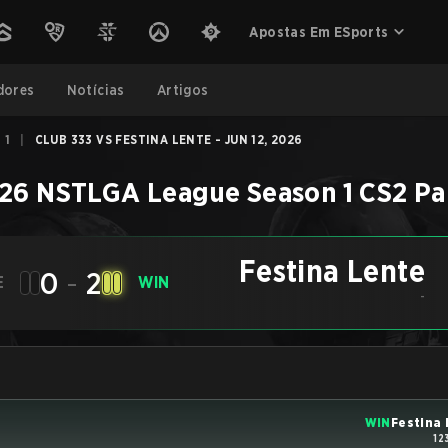
Apostas Em ESports
dores
Notícias
Artigos
 1
|
CLUB 333 VS FESTINA LENTE - JUN 12, 2026
26 NSTLGA League Season 1
CS2
Pa
Festina Lente
0
-
2
E
WIN
-
WIN
Festina
12