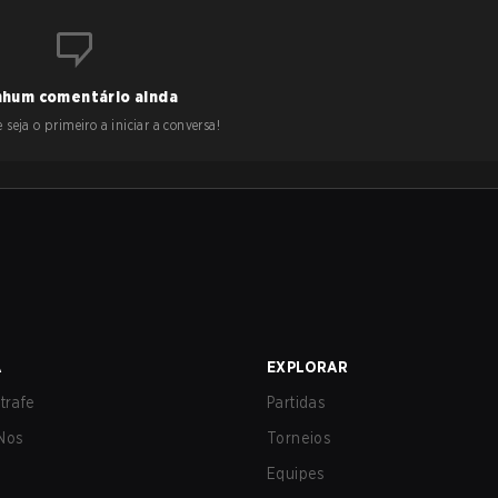
hum comentário ainda
 seja o primeiro a iniciar a conversa!
A
EXPLORAR
trafe
Partidas
Nos
Torneios
Equipes