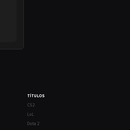
TÍTULOS
CS2
LoL
Dota 2