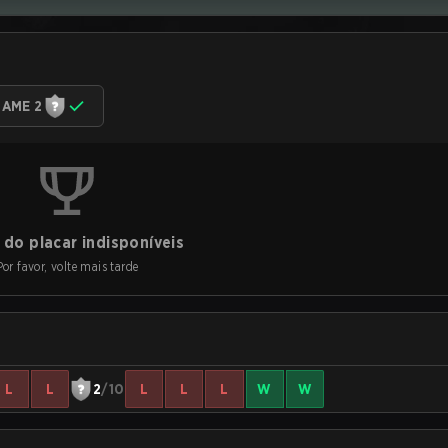
AME 2
do placar indisponíveis
Por favor, volte mais tarde
L
L
2
/10
L
L
L
W
W