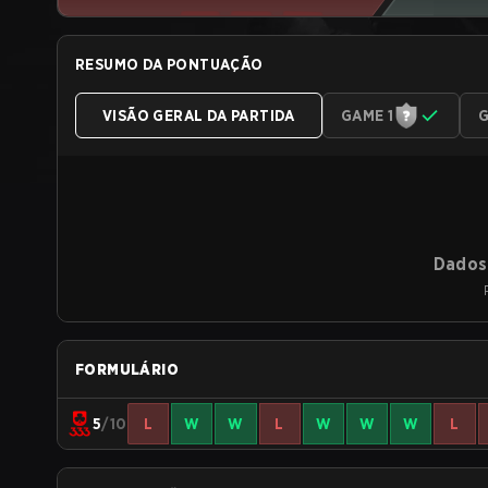
RESUMO DA PONTUAÇÃO
VISÃO GERAL DA PARTIDA
GAME 1
G
Dados 
FORMULÁRIO
5
/10
L
W
W
L
W
W
W
L