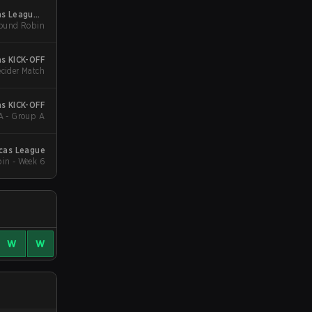
s League -
Round Robin
Stage 1
s KICK-OFF
cider Match
s KICK-OFF
A - Group A
cas League
in - Week 6
W
W