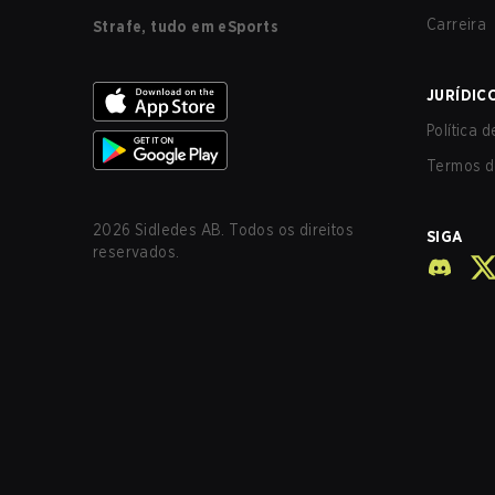
Carreira
Strafe, tudo em eSports
JURÍDIC
Política 
Termos d
2026
Sidledes AB. Todos os direitos
SIGA
reservados.