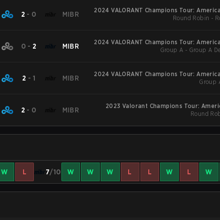
2024 VALORANT Champions Tour: America
2
-
0
MIBR
Round Robin - 
2024 VALORANT Champions Tour: America
0
-
2
MIBR
Group A - Group A De
2024 VALORANT Champions Tour: America
2
-
1
MIBR
Group 
2023 Valorant Champions Tour: Ameri
2
-
0
MIBR
Round Rob
W
L
7
/10
W
W
W
L
L
W
L
W