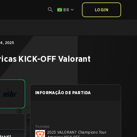
BR
LOGIN
4, 2025
icas KICK-OFF
Valorant
INFORMAÇÃO DE PARTIDA
Torneio
2025 VALORANT Champions Tour:
Brazil