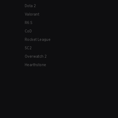
Dota 2
Valorant
R6:S
CoD
Rocket League
SC2
Overwatch 2
Hearthstone