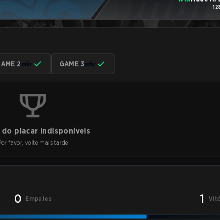
12
AME 2
GAME 3
do placar indisponíveis
Por favor, volte mais tarde
0
1
Empates
Vit