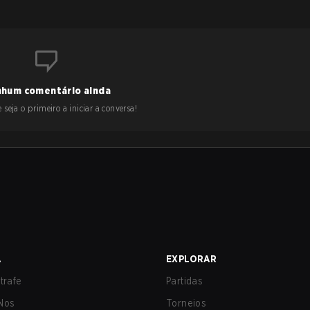
hum comentário ainda
 seja o primeiro a iniciar a conversa!
A
EXPLORAR
trafe
Partidas
Nos
Torneios