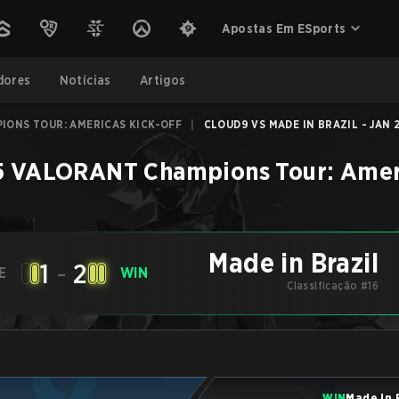
Apostas Em ESports
dores
Notícias
Artigos
IONS TOUR: AMERICAS KICK-OFF
|
CLOUD9 VS MADE IN BRAZIL - JAN 2
5 VALORANT Champions Tour: Amer
Made in Brazil
1
-
2
E
WIN
Classificação #16
WIN
Made in 