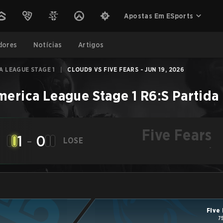
Apostas Em ESports
dores
Notícias
Artigos
 LEAGUE STAGE 1
|
CLOUD9 VS FIVE FEARS - JUN 19, 2026
merica League Stage 1
R6:S
Partida
Five Fears
1
-
0
LOSE
-
Five
7