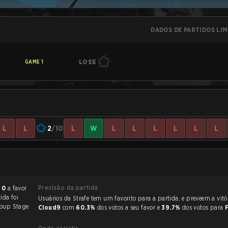
DADOS DE PARTIDOS LI
LOSE
GAME
1
L
L
2
/10
L
W
L
L
L
L
L
L
Previsão da partida
- 0
a favor
tida foi
Usuários da Strafe tem um favorito para a partida, e p
oup Stage
Cloud9
com
60.3%
dos votos a seu favor e
39.7%
dos votos para