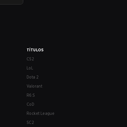
TÍTULOS
CS2
LoL
Dota 2
Valorant
R6:S
CoD
Rocket League
SC2