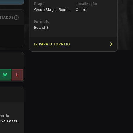
Etapa
Localização
Group Stage - Round
Online
1
MITADOS
Formato
Best of 3
IR PARA O TORNEIO
W
L
reveem a vitória do
Five Fears
.