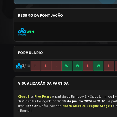
RESUMO DA PONTUAÇÃO
WIN
FORMULÁRIO
3
/10
L
L
L
W
W
L
W
L
VISUALIZAÇÃO DA PARTIDA
Cloud9
vs
Five Fears
A partida de Rainbow Six Siege terminou
1 
de
Cloud9
e foi jogada no dia
19 de jun. de 2026
às
21:30
. A par
uma
Best of 3
e faz parte do
North America League Stage 1
Gr
- Round 1.