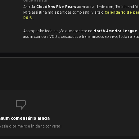
Onde assistir
Assista
Cloud9 vs Five Fears
ao vivo na strafe.com, Twitch and Y
Para assistir a mais partidas como esta, visite o
Calendário de pa
R6:S
.
Acompanhe toda a ação que acontece no
North America League 
assim como as VODs, destaques e transmissões ao vivo, tudo na Str
hum comentário ainda
 seja o primeiro a iniciar a conversa!