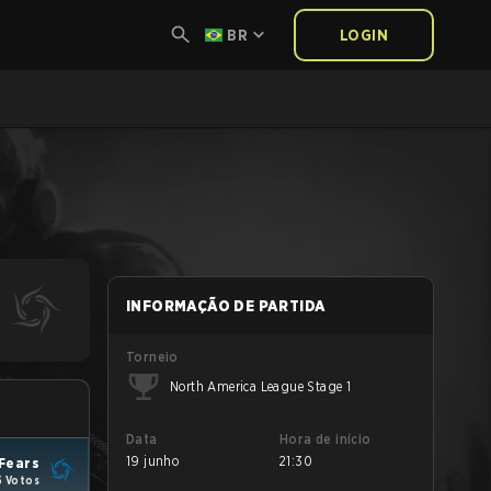
BR
LOGIN
INFORMAÇÃO DE PARTIDA
Torneio
North America League Stage 1
Data
Hora de início
19 junho
21:30
 Fears
5 Votos