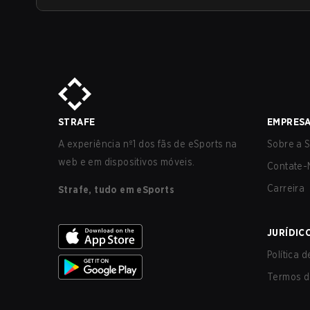
STRAFE
EMPRES
A experiência nº1 dos fãs de eSports na
Sobre a S
web e em dispositivos móveis.
Contate-
Carreira
Strafe, tudo em eSports
JURÍDIC
Política 
Termos d