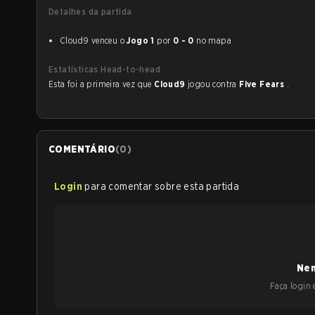
Detalhes da partida
Cloud9 venceu o
Jogo 1
por
0 - 0
no mapa
Estatísticas Head-to-head
Esta foi a primeira vez que
Cloud9
jogou contra
Five Fears
.
COMENTÁRIO
(
0
)
Login
para comentar sobre esta partida
Nen
Faça login e