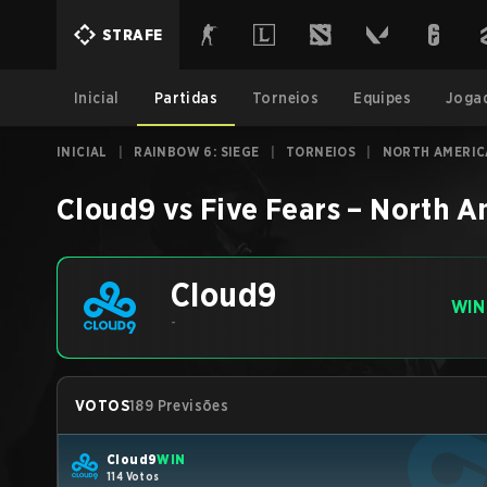
STRAFE
Inicial
Partidas
Torneios
Equipes
Joga
INICIAL
|
RAINBOW 6: SIEGE
|
TORNEIOS
|
NORTH AMERICA
Cloud9
vs
Five Fears
–
North A
Cloud9
WIN
-
VOTOS
189 Previsões
Cloud9
WIN
114 Votos