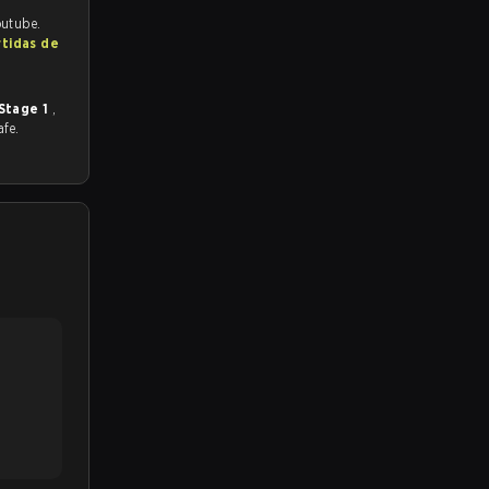
outube.
rtidas de
Stage 1
,
afe.